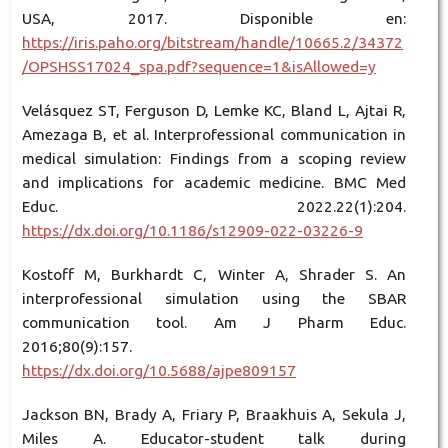
USA, 2017. Disponible en:
https://iris.paho.org/bitstream/handle/10665.2/34372
/OPSHSS17024_spa.pdf?sequence=1&isAllowed=y
Velásquez ST, Ferguson D, Lemke KC, Bland L, Ajtai R,
Amezaga B, et al. Interprofessional communication in
medical simulation: Findings from a scoping review
and implications for academic medicine. BMC Med
Educ. 2022.22(1):204.
https://dx.doi.org/10.1186/s12909-022-03226-9
Kostoff M, Burkhardt C, Winter A, Shrader S. An
interprofessional simulation using the SBAR
communication tool. Am J Pharm Educ.
2016;80(9):157.
https://dx.doi.org/10.5688/ajpe809157
Jackson BN, Brady A, Friary P, Braakhuis A, Sekula J,
Miles A. Educator-student talk during