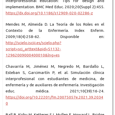
Interprofessional education: Tips for design and
implementation. BMC Med Educ. 2020;20(Suppl 2):455.
https://dx.doi.org/10.1186/s12909-020-02286-z
Mendes M, Almeida D. La Teoría de los Roles en el
Contexto de la Enfermería. Index Enferm.
2009;18(4):258-62. Disponible en:
http://scielo.isciii.es/scielo.php?
script=sci_arttext&pid=S1132-
12962009000400010&lng=es
Chavarría M, Jiménez M, Negredo M, Bardallo L,
Esteban S, Garcimartín P, et al. Simulación clínica
interprofesional con estudiantes de medicina, de
enfermería y de auxiliares de enfermería. Investigación
educ. médica. 2021;10(39):16-24.
https://doi.org/10.22201/fm.20075057e.2021.39.2034
0
Ball B, Kirby M, Ketterer SJ, Mullen E, Howard L, Bridge