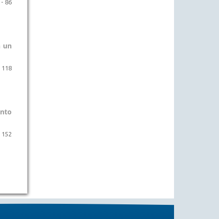
 - 86
n un
- 118
ento
- 152