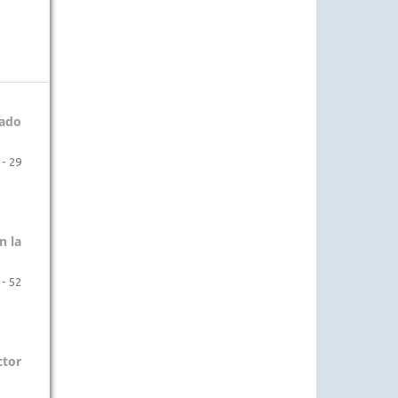
ado
 - 29
n la
 - 52
ctor