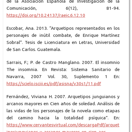
de la Asociación Española de Investigación de la
Comunicación, 6(12), 81-94.
https://doi.org/10.24137/raeic.6.12.10
Escobar, Ana. 2013. “Arquetipos representados en los
personajes de inútil combate, de Enrique Martínez
Sobral”. Tesis de Licenciatura en Letras, Universidad
de San Carlos. Guatemala.
Sarrais, F.; P. de Castro Manglano. 2007. El insomnio
The insomnia. En Revista: Sistema Sanitario de
Navarra, 2007 Vol. 30, Suplemento 1 En:
https://scielo.isciii.es/pdf/asisna/v30s1/11.pdf
Fernández, Viviana H. 2007. Arquetipos junguianos y
arcanos mayores en Cien años de soledad. Análisis de
las vidas de los personajes de la novela como etapas
del camino hacia la totalidad psíquica”. En:
https://www.cervantesvirtual.com/descargaPdf/arquet
iposjunguianos-y-arcanos-mayores-en-cien-aos-