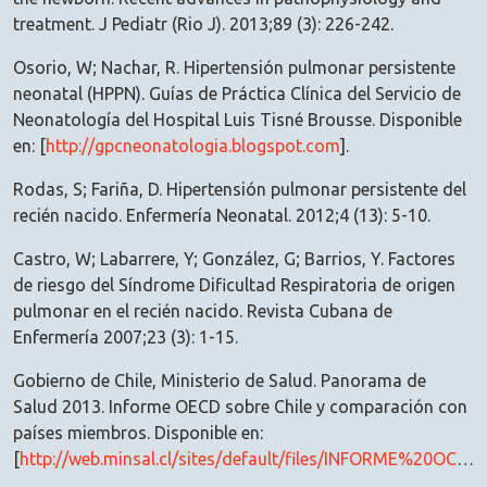
treatment. J Pediatr (Rio J). 2013;89 (3): 226-242.
Osorio, W; Nachar, R. Hipertensión pulmonar persistente
neonatal (HPPN). Guías de Práctica Clínica del Servicio de
Neonatología del Hospital Luis Tisné Brousse. Disponible
en: [
http://gpcneonatologia.blogspot.com
].
Rodas, S; Fariña, D. Hipertensión pulmonar persistente del
recién nacido. Enfermería Neonatal. 2012;4 (13): 5-10.
Castro, W; Labarrere, Y; González, G; Barrios, Y. Factores
de riesgo del Síndrome Dificultad Respiratoria de origen
pulmonar en el recién nacido. Revista Cubana de
Enfermería 2007;23 (3): 1-15.
Gobierno de Chile, Ministerio de Salud. Panorama de
Salud 2013. Informe OECD sobre Chile y comparación con
países miembros. Disponible en:
[
http://web.minsal.cl/sites/default/files/INFORME%20OCDE_2013_21%2011_final.pdf