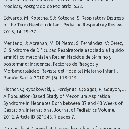
Médicas, Postgrado de Pediatría. p.32.
Edwards, M; Kotecha, SJ; Kotecha, S. Respiratory Distress
of the Term Newborn Infant. Pediatric Respiratory Reviews.
2013; 14: 29–37.
Meritano, J; Abrahan, M; Di Pietro, S; Fernández, V; Gerez,
G. Síndrome de Dificultad Respiratoria asociado a líquido
amniótico meconial en Recién Nacidos de término y
postérmino: Incidencia, Factores de Riesgos y
Morbimortalidad. Revista del Hospital Materno Infantil
Ramón Sardá. 2010;29 (3): 113-119.
Fischer, C; Rybakowski, C; Ferdynus, C; Sagot, P; Gouyon, J.
A Population-Based Study of Meconium Aspiration
Syndrome in Neonates Born between 37 and 43 Weeks of
Gestation. International Journal of Pediatrics Volume.
2012, Article ID 321545, 7 pages 7.
Dargaville, P; Copnell, B. The epidemiology of meconium