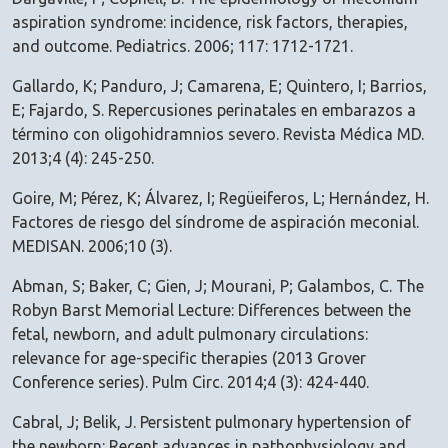
aspiration syndrome: incidence, risk factors, therapies,
and outcome. Pediatrics. 2006; 117: 1712-1721.
Gallardo, K; Panduro, J; Camarena, E; Quintero, I; Barrios,
E; Fajardo, S. Repercusiones perinatales en embarazos a
término con oligohidramnios severo. Revista Médica MD.
2013;4 (4): 245-250.
Goire, M; Pérez, K; Álvarez, I; Regüeiferos, L; Hernández, H.
Factores de riesgo del síndrome de aspiración meconial.
MEDISAN. 2006;10 (3).
Abman, S; Baker, C; Gien, J; Mourani, P; Galambos, C. The
Robyn Barst Memorial Lecture: Differences between the
fetal, newborn, and adult pulmonary circulations:
relevance for age-specific therapies (2013 Grover
Conference series). Pulm Circ. 2014;4 (3): 424-440.
Cabral, J; Belik, J. Persistent pulmonary hypertension of
the newborn: Recent advances in pathophysiology and