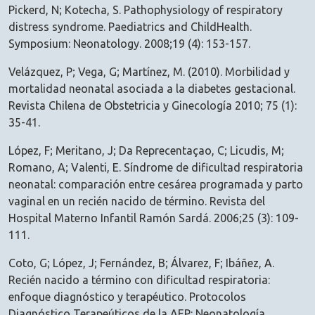
Pickerd, N; Kotecha, S. Pathophysiology of respiratory
distress syndrome. Paediatrics and ChildHealth.
Symposium: Neonatology. 2008;19 (4): 153-157.
Velázquez, P; Vega, G; Martínez, M. (2010). Morbilidad y
mortalidad neonatal asociada a la diabetes gestacional.
Revista Chilena de Obstetricia y Ginecología 2010; 75 (1):
35-41.
López, F; Meritano, J; Da Reprecentaçao, C; Licudis, M;
Romano, A; Valenti, E. Síndrome de dificultad respiratoria
neonatal: comparación entre cesárea programada y parto
vaginal en un recién nacido de término. Revista del
Hospital Materno Infantil Ramón Sardá. 2006;25 (3): 109-
111.
Coto, G; López, J; Fernández, B; Álvarez, F; Ibáñez, A.
Recién nacido a término con dificultad respiratoria:
enfoque diagnóstico y terapéutico. Protocolos
Diagnóstico Terapeúticos de la AEP: Neonatología.