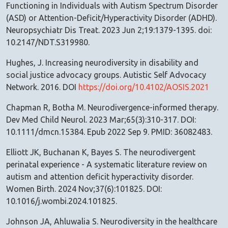
Functioning in Individuals with Autism Spectrum Disorder
(ASD) or Attention-Deficit/Hyperactivity Disorder (ADHD).
Neuropsychiatr Dis Treat. 2023 Jun 2;19:1379-1395. doi:
10.2147/NDT.S319980.
Hughes, J. Increasing neurodiversity in disability and
social justice advocacy groups. Autistic Self Advocacy
Network. 2016. DOI
https://doi.org/10.4102/AOSIS.2021
Chapman R, Botha M. Neurodivergence-informed therapy.
Dev Med Child Neurol. 2023 Mar;65(3):310-317. DOI:
10.1111/dmcn.15384. Epub 2022 Sep 9. PMID: 36082483.
Elliott JK, Buchanan K, Bayes S. The neurodivergent
perinatal experience - A systematic literature review on
autism and attention deficit hyperactivity disorder.
Women Birth. 2024 Nov;37(6):101825. DOI:
10.1016/j.wombi.2024.101825.
Johnson JA, Ahluwalia S. Neurodiversity in the healthcare