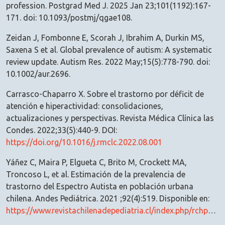
profession. Postgrad Med J. 2025 Jan 23;101(1192):167-
171. doi: 10.1093/postmj/qgae108.
Zeidan J, Fombonne E, Scorah J, Ibrahim A, Durkin MS,
Saxena S et al. Global prevalence of autism: A systematic
review update. Autism Res. 2022 May;15(5):778-790. doi:
10.1002/aur.2696.
Carrasco-Chaparro X. Sobre el trastorno por déficit de
atención e hiperactividad: consolidaciones,
actualizaciones y perspectivas. Revista Médica Clínica las
Condes. 2022;33(5):440-9. DOI:
https://doi.org/10.1016/j.rmclc.2022.08.001
Yáñez C, Maira P, Elgueta C, Brito M, Crockett MA,
Troncoso L, et al. Estimación de la prevalencia de
trastorno del Espectro Autista en población urbana
chilena. Andes Pediátrica. 2021 ;92(4):519. Disponible en:
https://www.revistachilenadepediatria.cl/index.php/rchped/article/view/2503