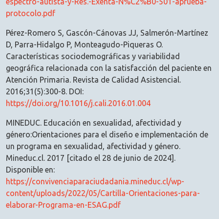
espectro-autista-y-Res.-Exenta-N%C2%B0-501-aprueba-
protocolo.pdf
Pérez-Romero S, Gascón-Cánovas JJ, Salmerón-Martínez
D, Parra-Hidalgo P, Monteagudo-Piqueras O.
Características sociodemográficas y variabilidad
geográfica relacionada con la satisfacción del paciente en
Atención Primaria. Revista de Calidad Asistencial.
2016;31(5):300-8. DOI:
https://doi.org/10.1016/j.cali.2016.01.004
MINEDUC. Educación en sexualidad, afectividad y
género:Orientaciones para el diseño e implementación de
un programa en sexualidad, afectividad y género.
Mineduc.cl. 2017 [citado el 28 de junio de 2024].
Disponible en:
https://convivenciaparaciudadania.mineduc.cl/wp-
content/uploads/2022/05/Cartilla-Orientaciones-para-
elaborar-Programa-en-ESAG.pdf