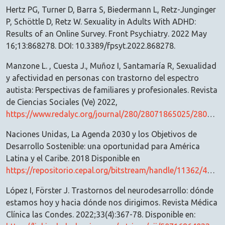
Hertz PG, Turner D, Barra S, Biedermann L, Retz-Junginger
P, Schöttle D, Retz W. Sexuality in Adults With ADHD:
Results of an Online Survey. Front Psychiatry. 2022 May
16;13:868278. DOI: 10.3389/fpsyt.2022.868278.
Manzone L. , Cuesta J., Muñoz I, Santamaría R, Sexualidad
y afectividad en personas con trastorno del espectro
autista: Perspectivas de familiares y profesionales. Revista
de Ciencias Sociales (Ve) 2022,
https://www.redalyc.org/journal/280/28071865025/28071865025.pdf
Naciones Unidas, La Agenda 2030 y los Objetivos de
Desarrollo Sostenible: una oportunidad para América
Latina y el Caribe. 2018 Disponible en
https://repositorio.cepal.org/bitstream/handle/11362/40155/24/S1801141_es.pdf
López I, Förster J. Trastornos del neurodesarrollo: dónde
estamos hoy y hacia dónde nos dirigimos. Revista Médica
Clínica las Condes. 2022;33(4):367-78. Disponible en: