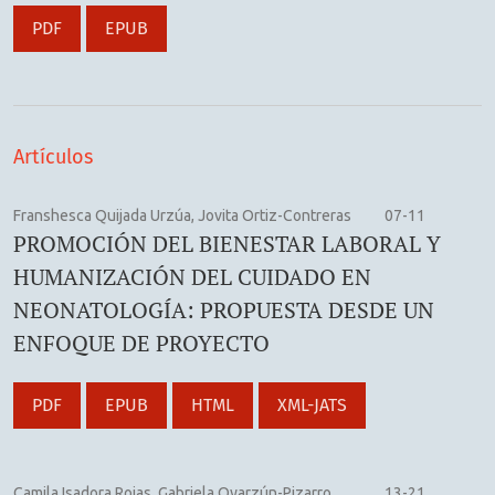
Obstetricia y ginecología
PDF
EPUB
Neonatología
Salud pública
Gestión en matronería
Ciencias básicas
Artículos
Educación
Franshesca Quijada Urzúa, Jovita Ortiz-Contreras
07-11
PROMOCIÓN DEL BIENESTAR LABORAL Y
HUMANIZACIÓN DEL CUIDADO EN
NEONATOLOGÍA: PROPUESTA DESDE UN
ENFOQUE DE PROYECTO
PDF
EPUB
HTML
XML-JATS
Camila Isadora Rojas, Gabriela Oyarzún-Pizarro,
13-21