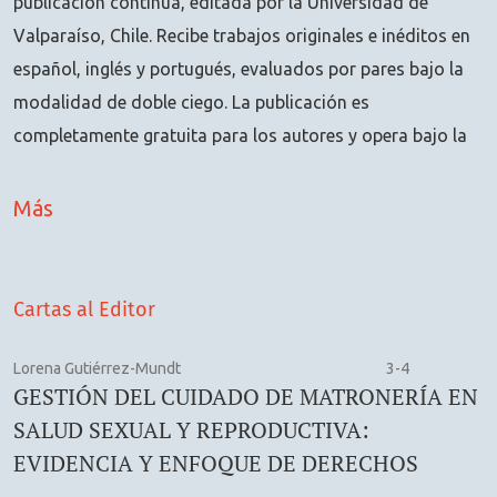
publicación continua, editada por la Universidad de
Valparaíso, Chile. Recibe trabajos originales e inéditos en
español, inglés y portugués, evaluados por pares bajo la
modalidad de doble ciego. La publicación es
completamente gratuita para los autores y opera bajo la
licencia
Creative Commons CC BY-NC-SA 4.0
. Le invitamos
a ser parte de esta comunidad científica.
Más
Tipos de artículo aceptados
Artículos originales
Cartas al Editor
Revisiones sistemáticas
Casos clínicos
Lorena Gutiérrez-Mundt
3-4
Artículos de reflexión
GESTIÓN DEL CUIDADO DE MATRONERÍA EN
SALUD SEXUAL Y REPRODUCTIVA:
Áreas temáticas
EVIDENCIA Y ENFOQUE DE DERECHOS
Salud sexual y reproductiva