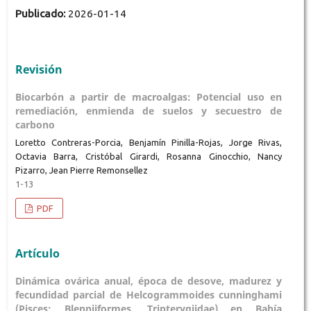
Publicado:
2026-01-14
Revisión
Biocarbón a partir de macroalgas: Potencial uso en
remediación, enmienda de suelos y secuestro de
carbono
Loretto Contreras-Porcia, Benjamín Pinilla-Rojas, Jorge Rivas,
Octavia Barra, Cristóbal Girardi, Rosanna Ginocchio, Nancy
Pizarro, Jean Pierre Remonsellez
1-13
PDF
Artículo
Dinámica ovárica anual, época de desove, madurez y
fecundidad parcial de Helcogrammoides cunninghami
(Pisces: Blenniiformes, Tripterygiidae) en Bahía