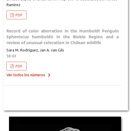
Ramírez
PDF
Record of color aberration in the Humboldt Penguin
Spheniscus humboldti in the Biobío Region and a
review of unusual coloration in Chilean wildlife
Sara M. Rodríguez, Jan A. van Gils
58-63
PDF
Ver todos los números