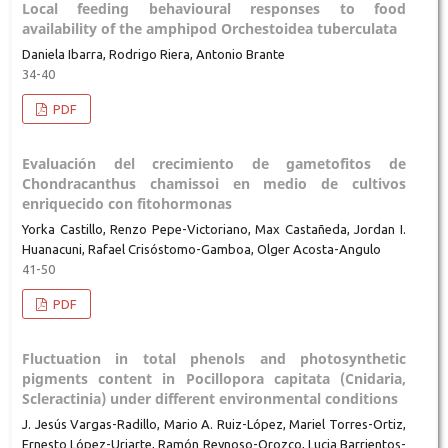
Local feeding behavioural responses to food
availability of the amphipod Orchestoidea tuberculata
Daniela Ibarra, Rodrigo Riera, Antonio Brante
34-40
PDF
Evaluación del crecimiento de gametofitos de
Chondracanthus chamissoi en medio de cultivos
enriquecido con fitohormonas
Yorka Castillo, Renzo Pepe-Victoriano, Max Castañeda, Jordan I.
Huanacuni, Rafael Crisóstomo-Gamboa, Olger Acosta-Angulo
41-50
PDF
Fluctuation in total phenols and photosynthetic
pigments content in Pocillopora capitata (Cnidaria,
Scleractinia) under different environmental conditions
J. Jesús Vargas-Radillo, Mario A. Ruiz-López, Mariel Torres-Ortiz,
Ernesto López-Uriarte, Ramón Reynoso-Orozco, Lucia Barrientos-