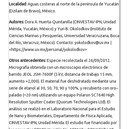
Localidad:
Aguas costeras al norte de la península de Yucatán
(Dzilam de Bravo), México.
Autores:
Dora A. Huerta-Quintanilla (CINVESTAV-IPN, Unidad
Mérida, Yucatán, México) y Yuri B. Okolodkov (Instituto de
Ciencias Marinas y Pesquerías, Universidad Veracruzana, Boca
del Río, Veracruz, México). Contacto: yokolodkov@uv.mx |
<https://www.uv.mx/personal/yokolodkov>
Otros antecedentes:
Especie recolectada el 26/09/2012.
Micrografía obtenida con un microscopio electrónico de
barrido JEOL JSM-7600F (5 kV, distancia de trabajo 15 mm,
aumento ×2,000). El material fue deshidratado mediante una
serie de etanol al 30, 50, 70, 90 y 100%, y recubierto con oro–
paladio (≈20 nm) utilizando un equipo Polaron SC7640 High
Resolution Sputter Coater (Quorum Technologies Ltd). El
análisis se realizó en el Laboratorio Nacional para el Estudio
de Nano y Biomateriales, Departamento de Física Aplicada,
CINVESTAV-IPN, Unidad Mérida. El estudio fue financiado por