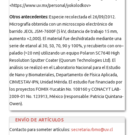
<https://www.uv.mx/personal/yokolodkov>
Otros antecedentes:
Especie recolectada el 26/09/2012.
Micrografía obtenida con un microscopio electrónico de
barrido JEOL JSM-7600F (5 kV, distancia de trabajo 15 mm,
aumento ×2,000). El material fue deshidratado mediante una
serie de etanol al 30, 50, 70, 90 y 100%, y recubierto con oro–
paladio (≈20 nm) utilizando un equipo Polaron SC7640 High
Resolution Sputter Coater (Quorum Technologies Ltd). El
análisis se realizó en el Laboratorio Nacional para el Estudio
de Nano y Biomateriales, Departamento de Física Aplicada,
CINVESTAV-IPN, Unidad Mérida. El estudio fue financiado por
los proyectos FOMIX-Yucatán No. 108160 y CONACYT LAB-
2009-01 No. 123913, México (responsable: Patricia Quintana-
Owen).
ENVÍO DE ARTÍCULOS
Contacto para someter artículos:
secretaria.rbmo@uv.cl