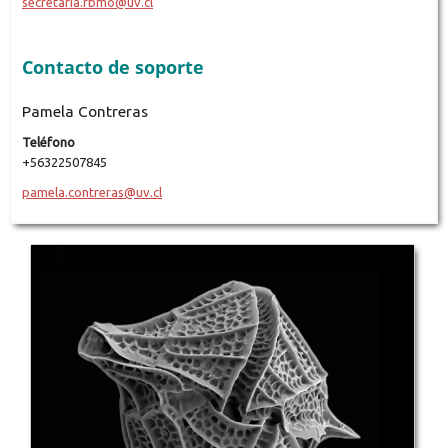
secretaria.rbmo@uv.cl
Contacto de soporte
Pamela Contreras
Teléfono
+56322507845
pamela.contreras@uv.cl