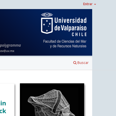
Entrar
Buscar
in
ck