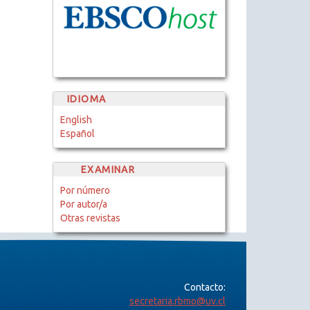
IDIOMA
English
Español
EXAMINAR
Por número
Por autor/a
Otras revistas
Contacto:
secretaria.rbmo@uv.cl