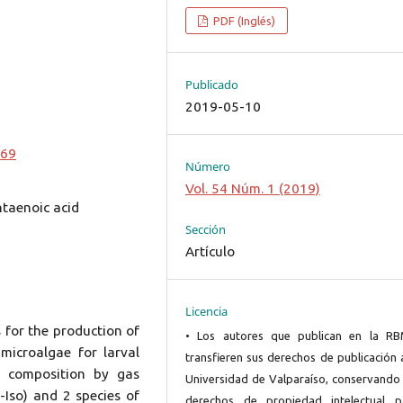
PDF (Inglés)
Publicado
2019-05-10
569
Número
Vol. 54 Núm. 1 (2019)
ntaenoic acid
Sección
Artículo
Licencia
 for the production of
• Los autores que publican en la R
microalgae for larval
transfieren sus derechos de publicación 
id composition by gas
Universidad de Valparaíso, conservando 
-Iso) and 2 species of
derechos de propiedad intelectual p