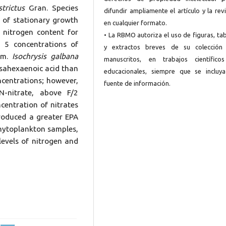
trictus
Gran. Species
difundir ampliamente el artículo y la rev
g of stationary growth
en cualquier formato.
f nitrogen content for
• La RBMO autoriza el uso de figuras, ta
h 5 concentrations of
y extractos breves de su colección
um.
Isochrysis galbana
manuscritos, en trabajos científico
osahexaenoic acid than
educacionales, siempre que se incluya
ncentrations; however,
fuente de información.
N-nitrate, above F/2
entration of nitrates
roduced a greater EPA
phytoplankton samples,
levels of nitrogen and