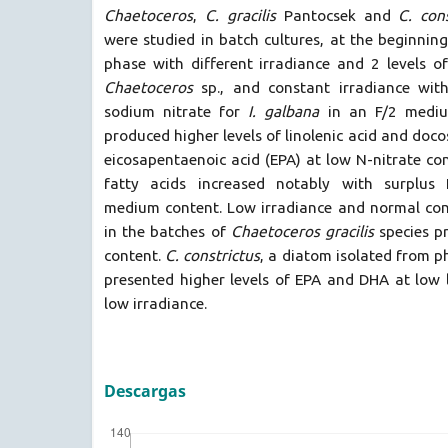
Chaetoceros
,
C. gracilis
Pantocsek and
C. cons
were studied in batch cultures, at the beginnin
phase with different irradiance and 2 levels o
Chaetoceros
sp., and constant irradiance wit
sodium nitrate for
I. galbana
in an F/2 medi
produced higher levels of linolenic acid and doc
eicosapentaenoic acid (EPA) at low N-nitrate co
fatty acids increased notably with surplus 
medium content. Low irradiance and normal conc
in the batches of
Chaetoceros gracilis
species p
content.
C. constrictus
, a diatom isolated from 
presented higher levels of EPA and DHA at low 
low irradiance.
Descargas