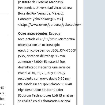
(Instituto de Ciencias Marinas y
Pesquerías, Universidad Veracruzana,
Boca del Río, Veracruz, México).
Contacto: yokolodkov@uv.mx |
<https://www.uv.mx/personal/yokolodkov>
Otros antecedentes:
Especie
recolectada el 26/09/2012. Micrografía
obtenida con un microscopio
electrónico de barrido JEOL JSM-7600F
(5 kV, distancia de trabajo 15 mm,
aumento ×2,000). El material fue
deshidratado mediante una serie de
etanol al 30, 50, 70, 90 y 100%, y
recubierto con oro–paladio (≈20 nm)
utilizando un equipo Polaron SC7640
BMO
High Resolution Sputter Coater
a la
(Quorum Technologies Ltd). El análisis
los
se realizó en el Laboratorio Nacional
ara