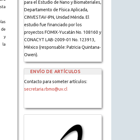
para el Estudio de Nano y Biomateriales,
ista
Departamento de Física Aplicada,
CINVESTAV-IPN, Unidad Mérida. El
blas
estudio fue financiado por los
 de
proyectos FOMIX-Yucatán No. 108160 y
s y
CONACYT LAB-2009-01 No. 123913,
 la
México (responsable: Patricia Quintana-
Owen).
ENVÍO DE ARTÍCULOS
Contacto para someter artículos:
secretaria.rbmo@uv.cl