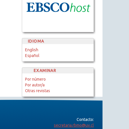
IDIOMA
English
Español
EXAMINAR
Por número
Por autor/a
Otras revistas
Contacto:
secretaria.rbmo@uv.cl