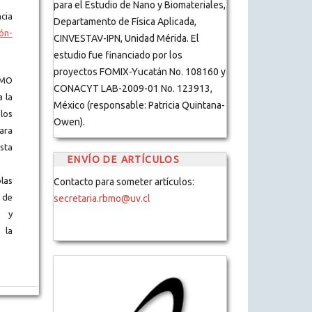
para el Estudio de Nano y Biomateriales,
cia
Departamento de Física Aplicada,
ón-
CINVESTAV-IPN, Unidad Mérida. El
estudio fue financiado por los
proyectos FOMIX-Yucatán No. 108160 y
BMO
CONACYT LAB-2009-01 No. 123913,
a la
México (responsable: Patricia Quintana-
los
Owen).
ara
ista
ENVÍO DE ARTÍCULOS
blas
Contacto para someter artículos:
 de
secretaria.rbmo@uv.cl
s y
 la