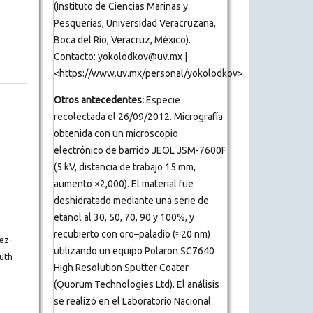
(Instituto de Ciencias Marinas y
Pesquerías, Universidad Veracruzana,
Boca del Río, Veracruz, México).
Contacto: yokolodkov@uv.mx |
<https://www.uv.mx/personal/yokolodkov>
Otros antecedentes:
Especie
recolectada el 26/09/2012. Micrografía
obtenida con un microscopio
electrónico de barrido JEOL JSM-7600F
(5 kV, distancia de trabajo 15 mm,
aumento ×2,000). El material fue
deshidratado mediante una serie de
etanol al 30, 50, 70, 90 y 100%, y
recubierto con oro–paladio (≈20 nm)
ez-
utilizando un equipo Polaron SC7640
uth
High Resolution Sputter Coater
(Quorum Technologies Ltd). El análisis
se realizó en el Laboratorio Nacional