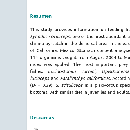
Resumen
This study provides information on feeding hab
Synodus scituliceps
, one of the most abundant a
shrimp by-catch
in the demersal area in the eas
of California, Mexico. Stomach content analy
114 organisms caught from August 2004 to Mar
index was applied. The most important prey 
fishes:
Eucinostomus currani, Opisthonema 
lucioceps
and
Paralichthys californicus.
According
(
B
= 0.39),
S. scituliceps
is a piscivorous speci
i
bottoms, with similar diet in juveniles and adults.
Descargas