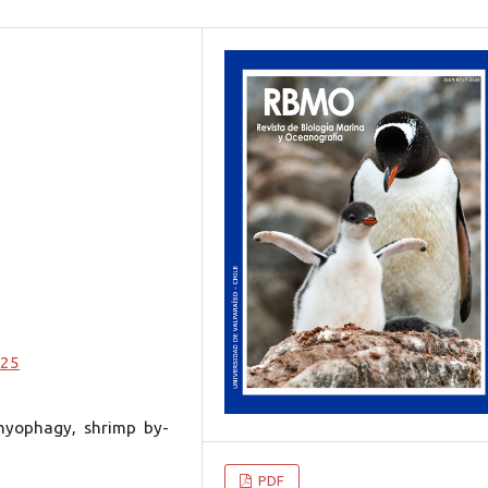
025
thyophagy, shrimp by-
PDF