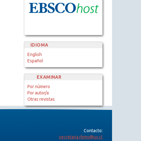
IDIOMA
English
Español
EXAMINAR
Por número
Por autor/a
Otras revistas
Contacto:
secretaria.rbmo@uv.cl