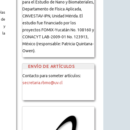
para el Estudio de Nano y Biomateriales,
Departamento de Física Aplicada,
blas
CINVESTAV-IPN, Unidad Mérida. El
 de
estudio fue financiado por los
s y
proyectos FOMIX-Yucatán No. 108160 y
 la
CONACYT LAB-2009-01 No. 123913,
México (responsable: Patricia Quintana-
Owen).
ENVÍO DE ARTÍCULOS
Contacto para someter artículos:
secretaria.rbmo@uv.cl