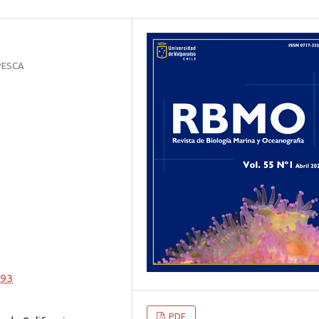
APESCA
393
PDF