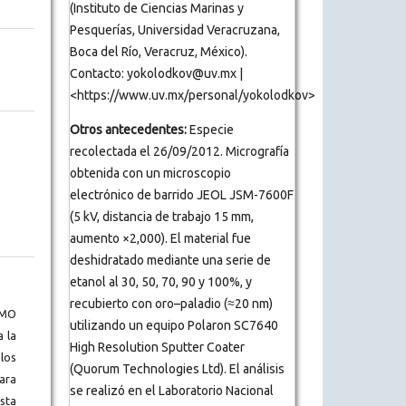
(Instituto de Ciencias Marinas y
Pesquerías, Universidad Veracruzana,
Boca del Río, Veracruz, México).
Contacto: yokolodkov@uv.mx |
<https://www.uv.mx/personal/yokolodkov>
Otros antecedentes:
Especie
recolectada el 26/09/2012. Micrografía
obtenida con un microscopio
electrónico de barrido JEOL JSM-7600F
(5 kV, distancia de trabajo 15 mm,
aumento ×2,000). El material fue
deshidratado mediante una serie de
etanol al 30, 50, 70, 90 y 100%, y
recubierto con oro–paladio (≈20 nm)
BMO
utilizando un equipo Polaron SC7640
a la
High Resolution Sputter Coater
los
(Quorum Technologies Ltd). El análisis
ara
se realizó en el Laboratorio Nacional
ista