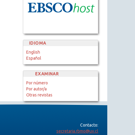
IDIOMA
English
Español
EXAMINAR
Por número
Por autor/a
Otras revistas
Contacto:
secretaria.rbmo@uv.cl