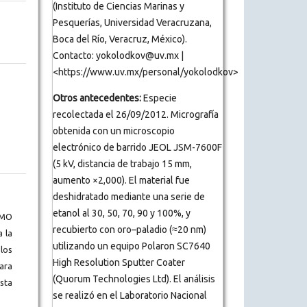
(Instituto de Ciencias Marinas y
Pesquerías, Universidad Veracruzana,
Boca del Río, Veracruz, México).
Contacto: yokolodkov@uv.mx |
<https://www.uv.mx/personal/yokolodkov>
Otros antecedentes:
Especie
recolectada el 26/09/2012. Micrografía
obtenida con un microscopio
electrónico de barrido JEOL JSM-7600F
(5 kV, distancia de trabajo 15 mm,
aumento ×2,000). El material fue
deshidratado mediante una serie de
etanol al 30, 50, 70, 90 y 100%, y
BMO
recubierto con oro–paladio (≈20 nm)
a la
utilizando un equipo Polaron SC7640
los
High Resolution Sputter Coater
ara
(Quorum Technologies Ltd). El análisis
ista
se realizó en el Laboratorio Nacional