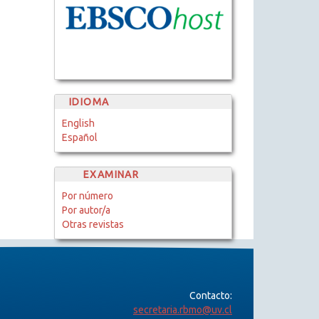
IDIOMA
English
Español
EXAMINAR
Por número
Por autor/a
Otras revistas
Contacto:
secretaria.rbmo@uv.cl