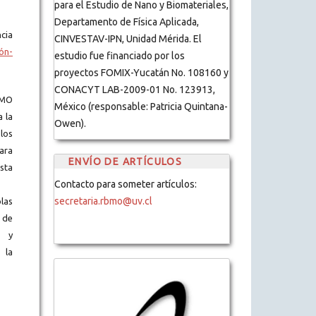
para el Estudio de Nano y Biomateriales,
Departamento de Física Aplicada,
cia
CINVESTAV-IPN, Unidad Mérida. El
ón-
estudio fue financiado por los
proyectos FOMIX-Yucatán No. 108160 y
CONACYT LAB-2009-01 No. 123913,
BMO
México (responsable: Patricia Quintana-
a la
Owen).
los
ara
ENVÍO DE ARTÍCULOS
ista
Contacto para someter artículos:
secretaria.rbmo@uv.cl
blas
 de
s y
 la