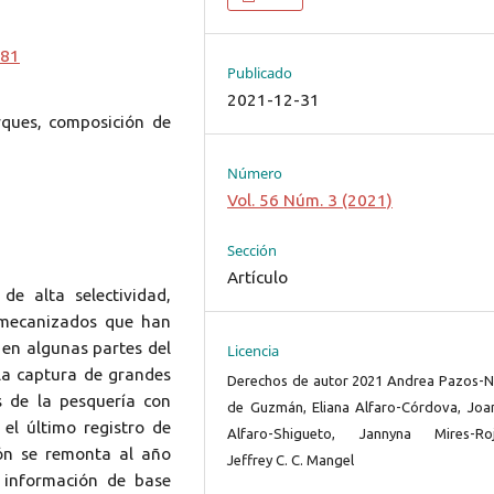
181
Publicado
2021-12-31
rques, composición de
Número
Vol. 56 Núm. 3 (2021)
Sección
Artículo
e alta selectividad,
 mecanizados que han
 en algunas partes del
Licencia
la captura de grandes
Derechos de autor 2021 Andrea Pazos-N
s de la pesquería con
de Guzmán, Eliana Alfaro-Córdova, Joa
el último registro de
Alfaro-Shigueto, Jannyna Mires-Roj
ón se remonta al año
Jeffrey C. C. Mangel
r información de base