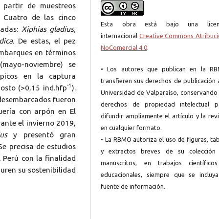
 partir de muestreos
 Cuatro de las cinco
Esta obra está bajo una licen
radas:
Xiphias gladius,
internacional
Creative Commons Atribuci
dica.
De estas, el pez
NoComercial 4.0
.
mbarques en términos
(mayo-noviembre) se
• Los autores que publican en la R
picos en la captura
transfieren sus derechos de publicación 
-1
gosto (>0,15 ind.hfp
).
Universidad de Valparaíso, conservando 
esembarcados fueron
derechos de propiedad intelectual p
uería con arpón en El
difundir ampliamente el artículo y la rev
nte el invierno 2019,
en cualquier formato.
us
y presentó gran
• La RBMO autoriza el uso de figuras, ta
 Se precisa de estudios
y extractos breves de su colección
 Perú con la finalidad
manuscritos, en trabajos científico
uren su sostenibilidad
educacionales, siempre que se incluya
fuente de información.