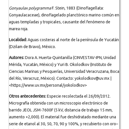
Gonyaulax polygramma
F. Stein, 1883 (Dinoflagellata:
Gonyaulacaceae), dinoflagelado planctónico marino común en
aguas templadas y tropicales, causante del fenómeno de
marea roja.
Localidad:
Aguas costeras al norte de la península de Yucatán
(Dzilam de Bravo), México.
Autores:
Dora A. Huerta-Quintanilla (CINVESTAV-IPN, Unidad
Mérida, Yucatán, México) y Yuri B. Okolodkov (Instituto de
Ciencias Marinas y Pesquerías, Universidad Veracruzana, Boca
del Río, Veracruz, México). Contacto: yokolodkov@uv.mx |
<https://www.uv.mx/personal/yokolodkov>
Otros antecedentes:
Especie recolectada el 26/09/2012.
Micrografía obtenida con un microscopio electrónico de
barrido JEOL JSM-7600F (5 kV, distancia de trabajo 15 mm,
aumento ×2,000). El material fue deshidratado mediante una
serie de etanol al 30, 50, 70, 90 y 100%, y recubierto con oro–