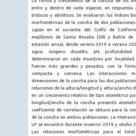
La forma y crecimiento de la concha de los mo
entre y dentro de cada especie, en respuesta
bióticos y abióticos. Se evaluaron los índices b
morfométricas de la concha de dos poblaciones
capax
en el suroeste del Golfo de Californi
mejillones de Santa Rosalía (SR) y Bahía de
estación anual, desde verano 2019 a verano 202
agua, oxígeno disuelto, pH, profundidad
determinaron en cada muestreo por localidad.
fueron más grandes y pesados, con la for
compacta y convexa. Las interacciones m
dimensiones de la concha para las dos poblacione
relaciones de la altura/longitud y altura/ancho 
en un crecimiento relativo de tipo alométrico po
longitud/ancho de la concha presentó alometr
coeficiente de correlación se obtuvo para la in
de la concha en ambas poblaciones. La interacc
LP se encontró durante invierno 2019 y otoño 2
Las relaciones morfométricas para el total