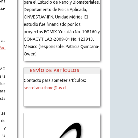
Ana
para el Estudio de Nano y Biomateriales,
ía-
Departamento de Física Aplicada,
CINVESTAV-IPN, Unidad Mérida. El
estudio fue financiado por los
proyectos FOMIX-Yucatán No. 108160 y
CONACYT LAB-2009-01 No. 123913,
cia
México (responsable: Patricia Quintana-
ón-
Owen).
BMO
ENVÍO DE ARTÍCULOS
a la
Contacto para someter artículos:
los
secretaria.rbmo@uv.cl
ara
ista
blas
 de
s y
 la