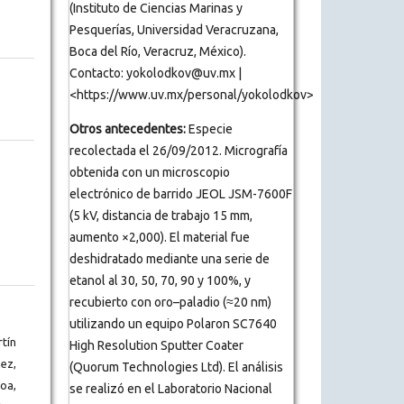
(Instituto de Ciencias Marinas y
Pesquerías, Universidad Veracruzana,
Boca del Río, Veracruz, México).
Contacto: yokolodkov@uv.mx |
<https://www.uv.mx/personal/yokolodkov>
Otros antecedentes:
Especie
recolectada el 26/09/2012. Micrografía
obtenida con un microscopio
electrónico de barrido JEOL JSM-7600F
(5 kV, distancia de trabajo 15 mm,
aumento ×2,000). El material fue
deshidratado mediante una serie de
etanol al 30, 50, 70, 90 y 100%, y
recubierto con oro–paladio (≈20 nm)
utilizando un equipo Polaron SC7640
tín
High Resolution Sputter Coater
ez,
(Quorum Technologies Ltd). El análisis
oa,
se realizó en el Laboratorio Nacional