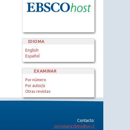
IDIOMA
English
Español
EXAMINAR
Por número
Por autor/a
Otras revistas
Contacto:
secretaria.rbmo@uv.cl