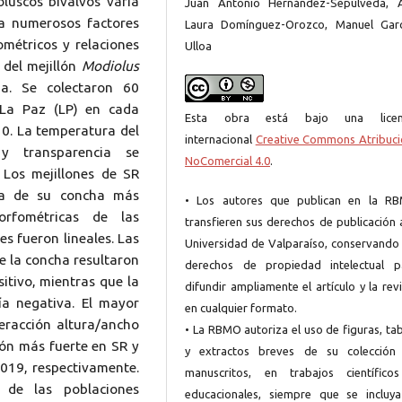
luscos bivalvos varía
Juan Antonio Hernández-Sepúlveda, 
 a numerosos factores
Laura Domínguez-Orozco, Manuel Garc
iométricos y relaciones
Ulloa
 del mejillón
Modiolus
a. Se colectaron 60
 La Paz (LP) en cada
Esta obra está bajo una licen
0. La temperatura del
internacional
Creative Commons Atribuci
 y transparencia se
NoComercial 4.0
.
 Los mejillones de SR
ma de su concha más
• Los autores que publican en la R
orfométricas de las
transfieren sus derechos de publicación 
s fueron lineales. Las
Universidad de Valparaíso, conservando 
de la concha resultaron
derechos de propiedad intelectual p
sitivo, mientras que la
difundir ampliamente el artículo y la rev
ía negativa. El mayor
en cualquier formato.
teracción altura/ancho
• La RBMO autoriza el uso de figuras, ta
ión más fuerte en SR y
y extractos breves de su colección
019, respectivamente.
manuscritos, en trabajos científico
 de las poblaciones
educacionales, siempre que se incluya