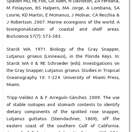
Spaldin MD, HE Fox, GR Allen, N Davidson, ZA Ferdaña,
M Finlayson, BS Halpern, MA Jorge, A Lombana, SA
Lourie, KD Martin, E Mcmanus, J Molnar, CA Recchia &
J Robertson. 2007. Marine ecoregions of the world: A
bioregionalization of coastal and shelf areas.
BioScience 57(7): 573-583.
Starck WA. 1971. Biology of the Gray Snapper,
Lutjanus griseus (Linneaus), in the Florida Keys. In:
Starck WA II & RE Schroeder (eds). Investigations on
the Gray Snapper, Lutjanus griseus. Studies in Tropical
Oceanography 10: 1-224. University of Miami Press,
Miami.
Tripp-Valdez A & F Arreguín-Sánchez. 2009. The use
of stable isotopes and stomach contents to identify
dietary components of the spotted rose snapper,
Lutjanus guttatus (Steindachner, 1869), off the
eastern coast of the southern Gulf of California.