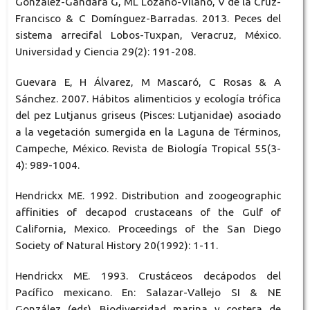
González-Gándara G, ML Lozano-Vilano, V de la Cruz-
Francisco & C Domínguez-Barradas. 2013. Peces del
sistema arrecifal Lobos-Tuxpan, Veracruz, México.
Universidad y Ciencia 29(2): 191-208.
Guevara E, H Álvarez, M Mascaró, C Rosas & A
Sánchez. 2007. Hábitos alimenticios y ecología trófica
del pez Lutjanus griseus (Pisces: Lutjanidae) asociado
a la vegetación sumergida en la Laguna de Términos,
Campeche, México. Revista de Biología Tropical 55(3-
4): 989-1004.
Hendrickx ME. 1992. Distribution and zoogeographic
affinities of decapod crustaceans of the Gulf of
California, Mexico. Proceedings of the San Diego
Society of Natural History 20(1992): 1-11.
Hendrickx ME. 1993. Crustáceos decápodos del
Pacífico mexicano. En: Salazar-Vallejo SI & NE
González (eds). Biodiversidad marina y costera de