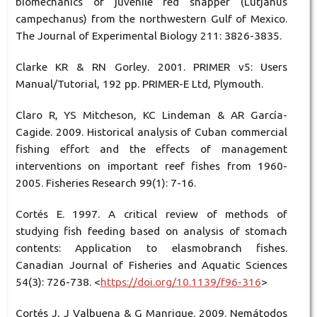
biomechanics of juvenile red snapper (Lutjanus
campechanus) from the northwestern Gulf of Mexico.
The Journal of Experimental Biology 211: 3826-3835.
Clarke KR & RN Gorley. 2001. PRIMER v5: Users
Manual/Tutorial, 192 pp. PRIMER-E Ltd, Plymouth.
Claro R, YS Mitcheson, KC Lindeman & AR García-
Cagide. 2009. Historical analysis of Cuban commercial
fishing effort and the effects of management
interventions on important reef fishes from 1960-
2005. Fisheries Research 99(1): 7-16.
Cortés E. 1997. A critical review of methods of
studying fish feeding based on analysis of stomach
contents: Application to elasmobranch fishes.
Canadian Journal of Fisheries and Aquatic Sciences
54(3): 726-738. <
https://doi.org/10.1139/f96-316
>
Cortés J, J Valbuena & G Manrique. 2009. Nemátodos