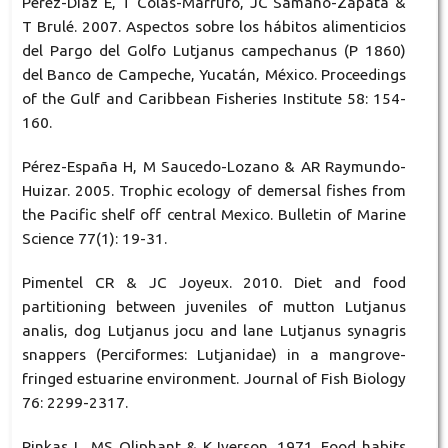
Pérez-Díaz E, T Colás-Marrufo, JC Sámano-Zapata &
T Brulé. 2007. Aspectos sobre los hábitos alimenticios
del Pargo del Golfo Lutjanus campechanus (P 1860)
del Banco de Campeche, Yucatán, México. Proceedings
of the Gulf and Caribbean Fisheries Institute 58: 154-
160.
Pérez-España H, M Saucedo-Lozano & AR Raymundo-
Huizar. 2005. Trophic ecology of demersal fishes from
the Pacific shelf off central Mexico. Bulletin of Marine
Science 77(1): 19-31.
Pimentel CR & JC Joyeux. 2010. Diet and food
partitioning between juveniles of mutton Lutjanus
analis, dog Lutjanus jocu and lane Lutjanus synagris
snappers (Perciformes: Lutjanidae) in a mangrove-
fringed estuarine environment. Journal of Fish Biology
76: 2299-2317.
Pinkas L, MS Oliphant & K Iverson. 1971. Food habits