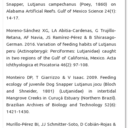
Snapper, Lutjanus campechanus (Poey, 1860) on
Alabama Artificial Reefs. Gulf of Mexico Science 24(1):
14-17.
Moreno-Sánchez XG, LA Abitia-Cardenas, G Trujillo-
Retana, AF Navia, JS Ramírez-Pérez & B Shirasago-
German. 2016. Variation of feeding habits of Lutjanus
peru (Actinopterygii: Perciformes: Lutjanidae) caught
in two regions of the Gulf of California, Mexico. Acta
Ichthyologica et Piscatoria 46(2): 97-108.
Monteiro DP, T Giarrizzo & V Isaac. 2009. Feeding
ecology of juvenile Dog Snapper Lutjanus jocu (Bloch
and Shneider, 1801) (Lutjanidae) in intertidal
Mangrove Creeks in Curuçá Estuary (Northern Brazil).
Brazilian Archives of Biology and Technology 52(6):
1421-1430.
Murillo-Pérez BI, JJ Schmitter-Soto, D Cobián-Rojas &