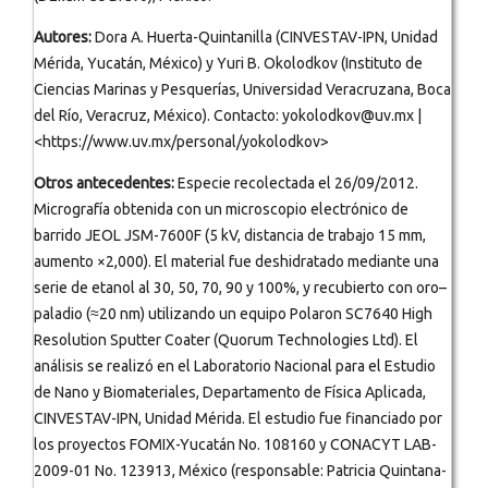
Autores:
Dora A. Huerta-Quintanilla (CINVESTAV-IPN, Unidad
Mérida, Yucatán, México) y Yuri B. Okolodkov (Instituto de
Ciencias Marinas y Pesquerías, Universidad Veracruzana, Boca
del Río, Veracruz, México). Contacto: yokolodkov@uv.mx |
<https://www.uv.mx/personal/yokolodkov>
Otros antecedentes:
Especie recolectada el 26/09/2012.
Micrografía obtenida con un microscopio electrónico de
barrido JEOL JSM-7600F (5 kV, distancia de trabajo 15 mm,
aumento ×2,000). El material fue deshidratado mediante una
serie de etanol al 30, 50, 70, 90 y 100%, y recubierto con oro–
paladio (≈20 nm) utilizando un equipo Polaron SC7640 High
Resolution Sputter Coater (Quorum Technologies Ltd). El
análisis se realizó en el Laboratorio Nacional para el Estudio
de Nano y Biomateriales, Departamento de Física Aplicada,
CINVESTAV-IPN, Unidad Mérida. El estudio fue financiado por
los proyectos FOMIX-Yucatán No. 108160 y CONACYT LAB-
2009-01 No. 123913, México (responsable: Patricia Quintana-