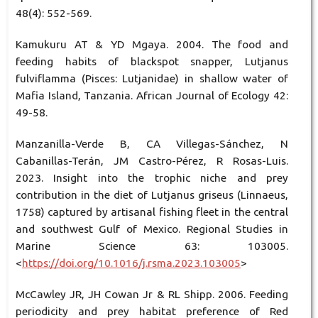
48(4): 552-569.
Kamukuru AT & YD Mgaya. 2004. The food and
feeding habits of blackspot snapper, Lutjanus
fulviflamma (Pisces: Lutjanidae) in shallow water of
Mafia Island, Tanzania. African Journal of Ecology 42:
49-58.
Manzanilla-Verde B, CA Villegas-Sánchez, N
Cabanillas-Terán, JM Castro-Pérez, R Rosas-Luis.
2023. Insight into the trophic niche and prey
contribution in the diet of Lutjanus griseus (Linnaeus,
1758) captured by artisanal fishing fleet in the central
and southwest Gulf of Mexico. Regional Studies in
Marine Science 63: 103005.
<
https://doi.org/10.1016/j.rsma.2023.103005
>
McCawley JR, JH Cowan Jr & RL Shipp. 2006. Feeding
periodicity and prey habitat preference of Red