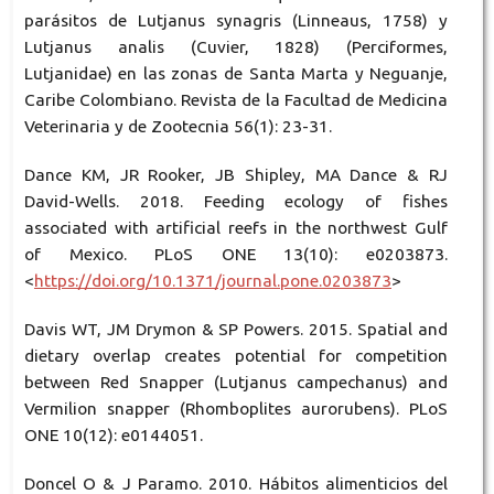
parásitos de Lutjanus synagris (Linneaus, 1758) y
Lutjanus analis (Cuvier, 1828) (Perciformes,
Lutjanidae) en las zonas de Santa Marta y Neguanje,
Caribe Colombiano. Revista de la Facultad de Medicina
Veterinaria y de Zootecnia 56(1): 23-31.
Dance KM, JR Rooker, JB Shipley, MA Dance & RJ
David-Wells. 2018. Feeding ecology of fishes
associated with artificial reefs in the northwest Gulf
of Mexico. PLoS ONE 13(10): e0203873.
<
https://doi.org/10.1371/journal.pone.0203873
>
Davis WT, JM Drymon & SP Powers. 2015. Spatial and
dietary overlap creates potential for competition
between Red Snapper (Lutjanus campechanus) and
Vermilion snapper (Rhomboplites aurorubens). PLoS
ONE 10(12): e0144051.
Doncel O & J Paramo. 2010. Hábitos alimenticios del