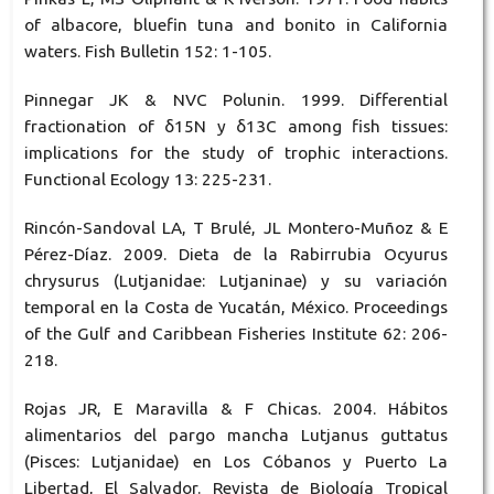
of albacore, bluefin tuna and bonito in California
waters. Fish Bulletin 152: 1-105.
Pinnegar JK & NVC Polunin. 1999. Differential
fractionation of δ15N y δ13C among fish tissues:
implications for the study of trophic interactions.
Functional Ecology 13: 225-231.
Rincón-Sandoval LA, T Brulé, JL Montero-Muñoz & E
Pérez-Díaz. 2009. Dieta de la Rabirrubia Ocyurus
chrysurus (Lutjanidae: Lutjaninae) y su variación
temporal en la Costa de Yucatán, México. Proceedings
of the Gulf and Caribbean Fisheries Institute 62: 206-
218.
Rojas JR, E Maravilla & F Chicas. 2004. Hábitos
alimentarios del pargo mancha Lutjanus guttatus
(Pisces: Lutjanidae) en Los Cóbanos y Puerto La
Libertad, El Salvador. Revista de Biología Tropical