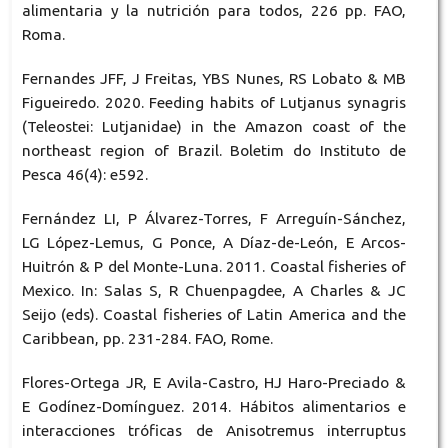
alimentaria y la nutrición para todos, 226 pp. FAO,
Roma.
Fernandes JFF, J Freitas, YBS Nunes, RS Lobato & MB
Figueiredo. 2020. Feeding habits of Lutjanus synagris
(Teleostei: Lutjanidae) in the Amazon coast of the
northeast region of Brazil. Boletim do Instituto de
Pesca 46(4): e592.
Fernández LI, P Álvarez-Torres, F Arreguín-Sánchez,
LG López-Lemus, G Ponce, A Díaz-de-León, E Arcos-
Huitrón & P del Monte-Luna. 2011. Coastal fisheries of
Mexico. In: Salas S, R Chuenpagdee, A Charles & JC
Seijo (eds). Coastal fisheries of Latin America and the
Caribbean, pp. 231-284. FAO, Rome.
Flores-Ortega JR, E Avila-Castro, HJ Haro-Preciado &
E Godínez-Domínguez. 2014. Hábitos alimentarios e
interacciones tróficas de Anisotremus interruptus