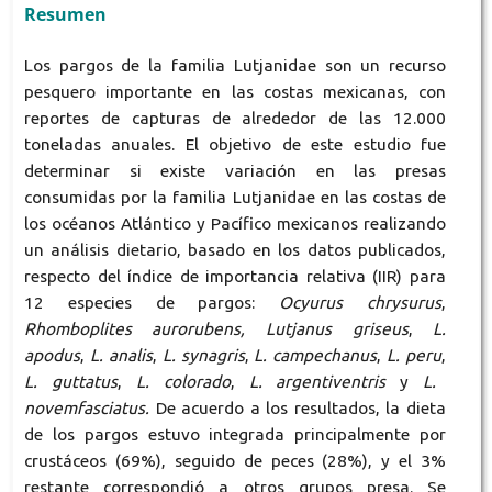
Resumen
Los pargos de la familia Lutjanidae son un recurso
pesquero importante en las costas mexicanas, con
reportes de capturas de alrededor de las 12.000
toneladas anuales. El objetivo de este estudio fue
determinar si existe variación en las presas
consumidas por la familia Lutjanidae en las costas de
los océanos Atlántico y Pacífico mexicanos realizando
un análisis dietario, basado en los datos publicados,
respecto del índice de importancia relativa (IIR) para
12 especies de pargos:
Ocyurus chrysurus
,
Rhomboplites aurorubens, Lutjanus griseus
,
L.
apodus
,
L. analis
,
L. synagris
,
L. campechanus
,
L. peru
,
L. guttatus
,
L. colorado
,
L. argentiventris
y
L.
novemfasciatus.
De acuerdo a los resultados, la dieta
de los pargos estuvo integrada principalmente por
crustáceos (69%), seguido de peces (28%), y el 3%
restante correspondió a otros grupos presa. Se