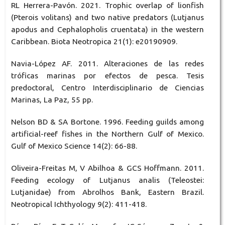
RL Herrera-Pavón. 2021. Trophic overlap of lionfish
(Pterois volitans) and two native predators (Lutjanus
apodus and Cephalopholis cruentata) in the western
Caribbean. Biota Neotropica 21(1): e20190909.
Navia-López AF. 2011. Alteraciones de las redes
tróficas marinas por efectos de pesca. Tesis
predoctoral, Centro Interdisciplinario de Ciencias
Marinas, La Paz, 55 pp.
Nelson BD & SA Bortone. 1996. Feeding guilds among
artificial-reef fishes in the Northern Gulf of Mexico.
Gulf of Mexico Science 14(2): 66-88.
Oliveira-Freitas M, V Abilhoa & GCS Hoffmann. 2011.
Feeding ecology of Lutjanus analis (Teleostei:
Lutjanidae) from Abrolhos Bank, Eastern Brazil.
Neotropical Ichthyology 9(2): 411-418.