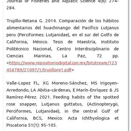
Journal of Fisheries and Aquatic Science 4(6): 274-
284.
Trujillo-Retana G. 2014. Comparación de los hábitos
alimentarios del huachinango del Pacífico Lutjanus
peru (Perciformes: Lutjanidae), en el sur del Golfo de
California, México. Tesis de Maestría, Instituto
Politécnico Nacional, Centro Interdisciplinario de
Ciencias Marinas, La Paz, 72 pp.
<
https://www.repositoriodigital.ipn.mx/bitstream/123
456789/21097/1/trujillore1.pdf
>
Valle-Lopez FL, XG Moreno-Sánchez, MS Irigoyen-
Arredondo, LA Abitia-cárdenas, E Marín-Enríquez & JS
Ramírez-Pérez. 2021. Feeding habits of the spotted
rose snapper, Lutjanus guttatus, (Actinopterygii,
Perciformes, Lutjanidae), in the central Gulf of
California, BCS, Mexico. Acta Ichthyologica et
Piscatoria 51(1): 95-105.