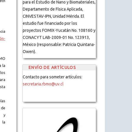
eth
para el Estudio de Nano y Biomateriales,
Departamento de Física Aplicada,
CINVESTAV-IPN, Unidad Mérida. El
estudio fue financiado por los
proyectos FOMIX-Yucatán No. 108160 y
cia
CONACYT LAB-2009-01 No. 123913,
ón-
México (responsable: Patricia Quintana-
Owen).
BMO
a la
ENVÍO DE ARTÍCULOS
los
Contacto para someter artículos:
ara
secretaria.rbmo@uv.cl
ista
blas
 de
s y
 la