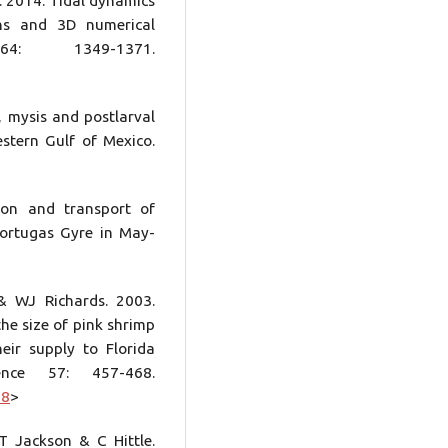
. 2014. Tidal dynamics
ns and 3D numerical
4: 1349-1371.
, mysis and postlarval
estern Gulf of Mexico.
ion and transport of
Tortugas Gyre in May-
& WJ Richards. 2003.
he size of pink shrimp
eir supply to Florida
ence 57: 457-468.
-8
>
 Jackson & C Hittle.