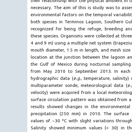
their relationship with the physical ambient in
necessary. The aim of this is study was to ass
environmental factors on the temporal variabilit
both species in Terminos Lagoon, Southern Gul
recognized for being the refuge, breeding an
these species. Organisms were collected at three
4 and 9 m) using a multiple net system (trapezi
mouth diameter, 1.5 m in length, and mesh size
location at the junction between the lagoon a
the Gulf of Mexico during nocturnal sampling
from May 2010 to September 2013. In each s
hydrographic data (
e.g
., temperature, salinity)
multiparameter sonde, meteorological data (
e.
velocity) were acquired from a local meteorologi
surface circulation pattern was obtained from 
results showed changes in the environmental 
precipitation (250 mm) in 2010. The surface 
values of ~30 ºC with slight variations throug
Salinity showed minimum values (< 30) in th