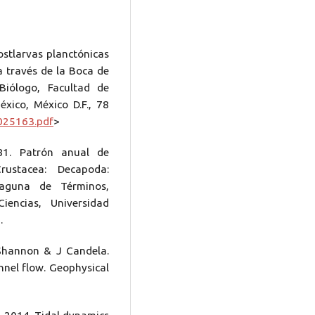
ostlarvas planctónicas
 través de la Boca de
Biólogo, Facultad de
xico, México D.F., 78
025163.pdf
>
81. Patrón anual de
rustacea: Decapoda:
Laguna de Términos,
encias, Universidad
.
Shannon & J Candela.
nnel flow. Geophysical