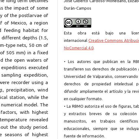
 the long term becomes
José Gilberto Cardoso-Mohedano, Elizab
ess the impact of some
Durán-Campos
y of the postlarvae of
f of Mexico, a region
d feeding habitat for
Esta obra está bajo una licen
 different depths (1.5,
internacional
Creative Commons Atribuci
um-type nets, 50 cm of
NoComercial 4.0
.
 of 505 mm) in a fixed
nd the open waters of
• Los autores que publican en la R
 expeditions executed
transfieren sus derechos de publicación 
ampling expedition,
Universidad de Valparaíso, conservando 
 were recorder using a
derechos de propiedad intelectual p
g
., precipitation, wind
difundir ampliamente el artículo y la rev
cal station, while the
en cualquier formato.
a numerical model. The
• La RBMO autoriza el uso de figuras, ta
factors, with highest
y extractos breves de su colección
temperature revealed
manuscritos, en trabajos científico
hout the study period.
educacionales, siempre que se incluya
e seasons of highest
fuente de información.