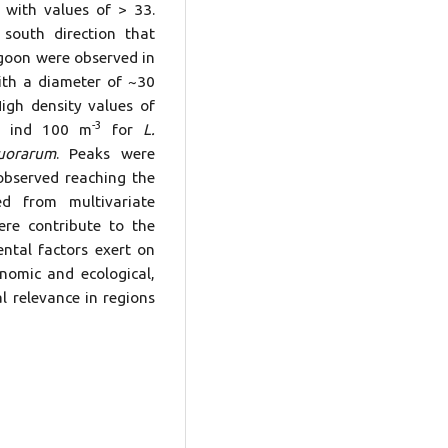
n with values of > 33.
 south direction that
agoon were observed in
with a diameter of ~30
igh density values of
-3
19 ind 100 m
for
L.
uorarum
. Peaks were
observed reaching the
d from multivariate
here contribute to the
ntal factors exert on
nomic and ecological,
al relevance in regions