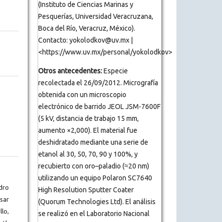
(Instituto de Ciencias Marinas y
Pesquerías, Universidad Veracruzana,
Boca del Río, Veracruz, México).
Contacto: yokolodkov@uv.mx |
<https://www.uv.mx/personal/yokolodkov>
Otros antecedentes:
Especie
recolectada el 26/09/2012. Micrografía
obtenida con un microscopio
electrónico de barrido JEOL JSM-7600F
(5 kV, distancia de trabajo 15 mm,
aumento ×2,000). El material fue
deshidratado mediante una serie de
etanol al 30, 50, 70, 90 y 100%, y
recubierto con oro–paladio (≈20 nm)
utilizando un equipo Polaron SC7640
dro
High Resolution Sputter Coater
sar
(Quorum Technologies Ltd). El análisis
llo,
se realizó en el Laboratorio Nacional