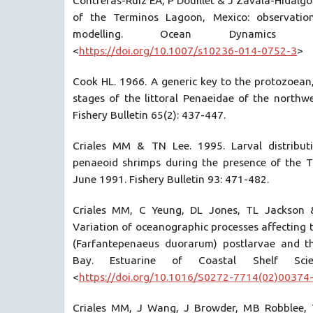
Contreras-Ruiz EA, P Douillet & J Zavala-Hidalgo
of the Terminos Lagoon, Mexico: observatio
modelling. Ocean Dynamics 6
<
https://doi.org/10.1007/s10236-014-0752-3
>
Cook HL. 1966. A generic key to the protozoean
stages of the littoral Penaeidae of the northw
Fishery Bulletin 65(2): 437-447.
Criales MM & TN Lee. 1995. Larval distribut
penaeoid shrimps during the presence of the 
June 1991. Fishery Bulletin 93: 471-482.
Criales MM, C Yeung, DL Jones, TL Jackson 
Variation of oceanographic processes affecting t
(Farfantepenaeus duorarum) postlarvae and th
Bay. Estuarine of Coastal Shelf Sci
<
https://doi.org/10.1016/S0272-7714(02)00374
Criales MM, J Wang, J Browder, MB Robblee, T