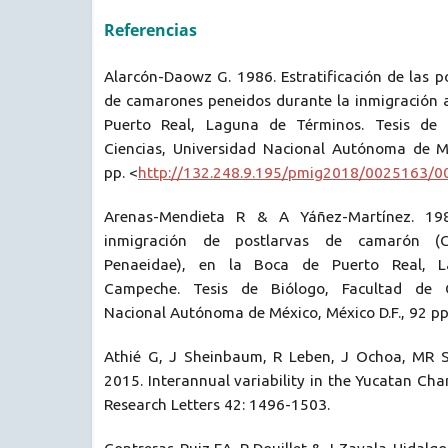
Referencias
Alarcón-Daowz G. 1986. Estratificación de las p
de camarones peneidos durante la inmigración a
Puerto Real, Laguna de Términos. Tesis de 
Ciencias, Universidad Nacional Autónoma de Mé
pp. <
http://132.248.9.195/pmig2018/0025163/0
Arenas-Mendieta R & A Yáñez-Martínez. 19
inmigración de postlarvas de camarón (C
Penaeidae), en la Boca de Puerto Real, 
Campeche. Tesis de Biólogo, Facultad de Ci
Nacional Autónoma de México, México D.F., 92 pp
Athié G, J Sheinbaum, R Leben, J Ochoa, MR 
2015. Interannual variability in the Yucatan Cha
Research Letters 42: 1496-1503.