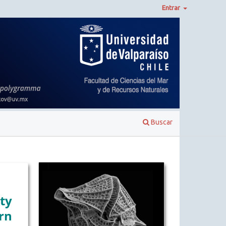
Entrar
Buscar
ty
rn