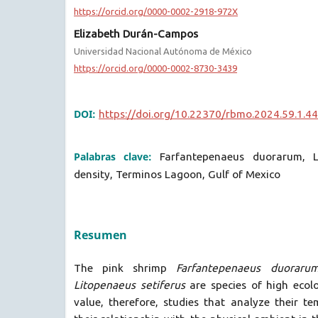
https://orcid.org/0000-0002-2918-972X
Elizabeth Durán-Campos
Universidad Nacional Autónoma de México
https://orcid.org/0000-0002-8730-3439
DOI:
https://doi.org/10.22370/rbmo.2024.59.1.4
Palabras clave:
Farfantepenaeus duorarum, Li
density, Terminos Lagoon, Gulf of Mexico
Resumen
The pink shrimp
Farfantepenaeus duoraru
Litopenaeus setiferus
are species of high ecol
value, therefore, studies that analyze their te