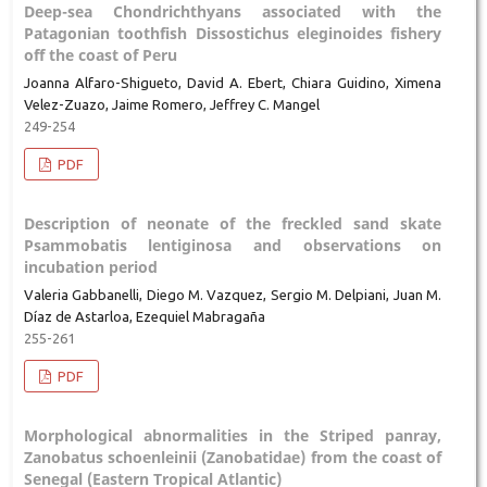
Deep-sea Chondrichthyans associated with the
Patagonian toothfish Dissostichus eleginoides fishery
off the coast of Peru
Joanna Alfaro-Shigueto, David A. Ebert, Chiara Guidino, Ximena
Velez-Zuazo, Jaime Romero, Jeffrey C. Mangel
249-254
PDF
Description of neonate of the freckled sand skate
Psammobatis lentiginosa and observations on
incubation period
Valeria Gabbanelli, Diego M. Vazquez, Sergio M. Delpiani, Juan M.
Díaz de Astarloa, Ezequiel Mabragaña
255-261
PDF
Morphological abnormalities in the Striped panray,
Zanobatus schoenleinii (Zanobatidae) from the coast of
Senegal (Eastern Tropical Atlantic)