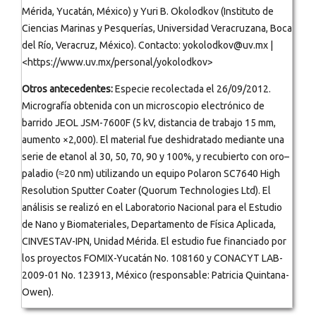
Mérida, Yucatán, México) y Yuri B. Okolodkov (Instituto de
Ciencias Marinas y Pesquerías, Universidad Veracruzana, Boca
del Río, Veracruz, México). Contacto: yokolodkov@uv.mx |
<https://www.uv.mx/personal/yokolodkov>
Otros antecedentes:
Especie recolectada el 26/09/2012.
Micrografía obtenida con un microscopio electrónico de
barrido JEOL JSM-7600F (5 kV, distancia de trabajo 15 mm,
aumento ×2,000). El material fue deshidratado mediante una
serie de etanol al 30, 50, 70, 90 y 100%, y recubierto con oro–
paladio (≈20 nm) utilizando un equipo Polaron SC7640 High
Resolution Sputter Coater (Quorum Technologies Ltd). El
análisis se realizó en el Laboratorio Nacional para el Estudio
de Nano y Biomateriales, Departamento de Física Aplicada,
CINVESTAV-IPN, Unidad Mérida. El estudio fue financiado por
los proyectos FOMIX-Yucatán No. 108160 y CONACYT LAB-
2009-01 No. 123913, México (responsable: Patricia Quintana-
Owen).