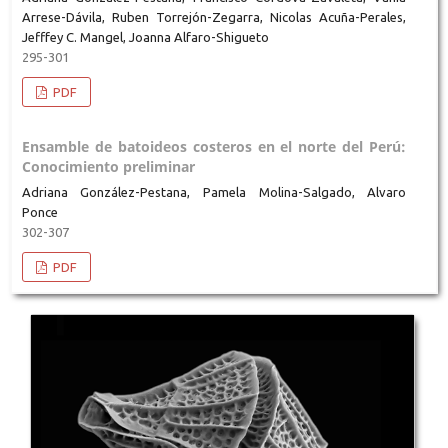
Arrese-Dávila, Ruben Torrejón-Zegarra, Nicolas Acuña-Perales,
Jefffey C. Mangel, Joanna Alfaro-Shigueto
295-301
PDF
Ensamble de batoideos costeros en el norte del Perú:
Conocimiento preliminar
Adriana González-Pestana, Pamela Molina-Salgado, Alvaro
Ponce
302-307
PDF