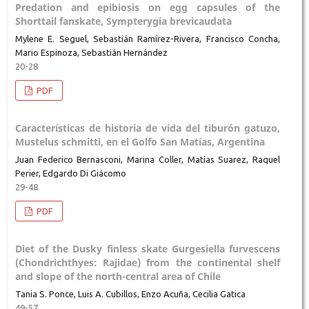
Predation and epibiosis on egg capsules of the
Shorttail fanskate, Sympterygia brevicaudata
Mylene E. Seguel, Sebastián Ramírez-Rivera, Francisco Concha,
Mario Espinoza, Sebastián Hernández
20-28
PDF
Características de historia de vida del tiburón gatuzo,
Mustelus schmitti, en el Golfo San Matías, Argentina
Juan Federico Bernasconi, Marina Coller, Matías Suarez, Raquel
Perier, Edgardo Di Giácomo
29-48
PDF
Diet of the Dusky finless skate Gurgesiella furvescens
(Chondrichthyes: Rajidae) from the continental shelf
and slope of the north-central area of Chile
Tania S. Ponce, Luis A. Cubillos, Enzo Acuña, Cecilia Gatica
49-57