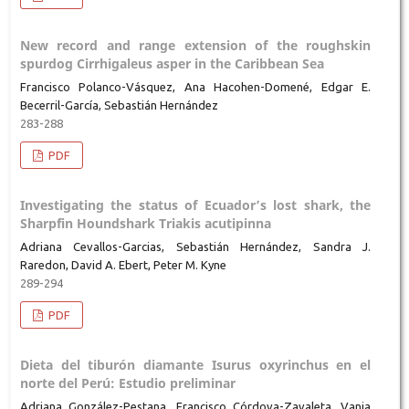
New record and range extension of the roughskin
spurdog Cirrhigaleus asper in the Caribbean Sea
Francisco Polanco-Vásquez, Ana Hacohen-Domené, Edgar E.
Becerril-García, Sebastián Hernández
283-288
PDF
Investigating the status of Ecuador’s lost shark, the
Sharpfin Houndshark Triakis acutipinna
Adriana Cevallos-Garcias, Sebastián Hernández, Sandra J.
Raredon, David A. Ebert, Peter M. Kyne
289-294
PDF
Dieta del tiburón diamante Isurus oxyrinchus en el
norte del Perú: Estudio preliminar
Adriana González-Pestana, Francisco Córdova-Zavaleta, Vania