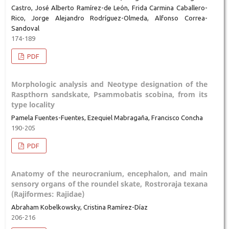
Castro, José Alberto Ramírez-de León, Frida Carmina Caballero-
Rico, Jorge Alejandro Rodríguez-Olmeda, Alfonso Correa-
Sandoval
174-189
PDF
Morphologic analysis and Neotype designation of the
Raspthorn sandskate, Psammobatis scobina, from its
type locality
Pamela Fuentes-Fuentes, Ezequiel Mabragaña, Francisco Concha
190-205
PDF
Anatomy of the neurocranium, encephalon, and main
sensory organs of the roundel skate, Rostroraja texana
(Rajiformes: Rajidae)
Abraham Kobelkowsky, Cristina Ramírez-Díaz
206-216