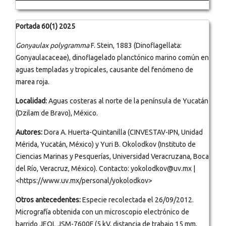
Portada 60(1) 2025
Gonyaulax polygramma
F. Stein, 1883 (Dinoflagellata:
Gonyaulacaceae), dinoflagelado planctónico marino común en
aguas templadas y tropicales, causante del fenómeno de
marea roja.
Localidad:
Aguas costeras al norte de la península de Yucatán
(Dzilam de Bravo), México.
Autores:
Dora A. Huerta-Quintanilla (CINVESTAV-IPN, Unidad
Mérida, Yucatán, México) y Yuri B. Okolodkov (Instituto de
Ciencias Marinas y Pesquerías, Universidad Veracruzana, Boca
del Río, Veracruz, México). Contacto: yokolodkov@uv.mx |
<https://www.uv.mx/personal/yokolodkov>
Otros antecedentes:
Especie recolectada el 26/09/2012.
Micrografía obtenida con un microscopio electrónico de
barrido JEOL JSM-7600F (5 kV, distancia de trabajo 15 mm,