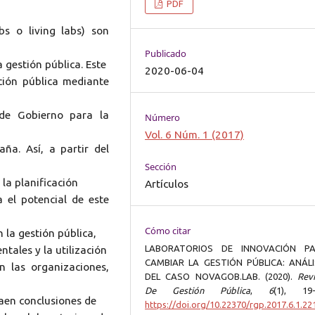
PDF
bs o living labs) son
Publicado
 gestión pública. Este
2020-06-04
ación pública mediante
de Gobierno para la
Número
Vol. 6 Núm. 1 (2017)
ña. Así, a partir del
Sección
la planificación
Artículos
a el potencial de este
Cómo citar
 la gestión pública,
LABORATORIOS DE INNOVACIÓN P
tales y la utilización
CAMBIAR LA GESTIÓN PÚBLICA: ANÁLI
n las organizaciones,
DEL CASO NOVAGOB.LAB. (2020).
Revi
De Gestión Pública
,
6
(1), 19-
raen conclusiones de
https://doi.org/10.22370/rgp.2017.6.1.22