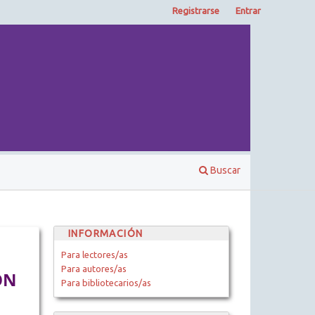
Registrarse
Entrar
Buscar
INFORMACIÓN
Para lectores/as
Para autores/as
ÓN
Para bibliotecarios/as