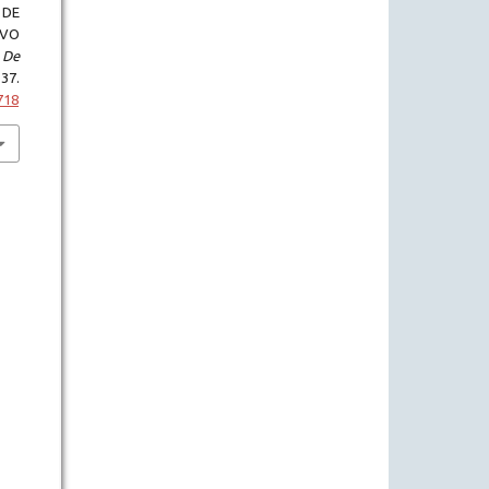
 DE
IVO
 De
37.
718