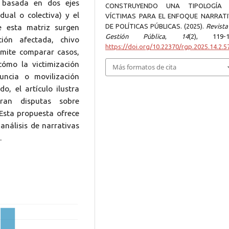
a basada en dos ejes
CONSTRUYENDO UNA TIPOLOGÍA
idual o colectiva) y el
VÍCTIMAS PARA EL ENFOQUE NARRAT
DE POLÍTICAS PÚBLICAS. (2025).
Revista
De esta matriz surgen
Gestión Pública
,
14
(2), 119-1
ción afectada, chivo
https://doi.org/10.22370/rgp.2025.14.2.5
rmite comparar casos,
cómo la victimización
Más formatos de cita
ncia o movilización
o, el artículo ilustra
uran disputas sobre
. Esta propuesta ofrece
análisis de narrativas
.