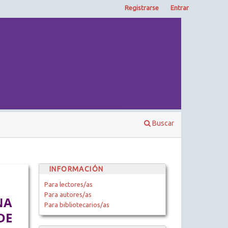
Registrarse
Entrar
Buscar
INFORMACIÓN
Para lectores/as
Para autores/as
NA
Para bibliotecarios/as
DE