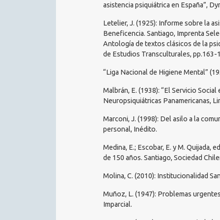
asistencia psiquiátrica en España”, Dy
Letelier, J. (1925): Informe sobre la 
Beneficencia. Santiago, Imprenta Select
Antología de textos clásicos de la ps
de Estudios Transculturales, pp.163-
“Liga Nacional de Higiene Mental” (1931
Malbrán, E. (1938): “El Servicio Social
Neuropsiquiátricas Panamericanas, Li
Marconi, J. (1998): Del asilo a la com
personal, Inédito.
Medina, E.; Escobar, E. y M. Quijada, e
de 150 años. Santiago, Sociedad Chile
Molina, C. (2010): Institucionalidad S
Muñoz, L. (1947): Problemas urgentes d
Imparcial.