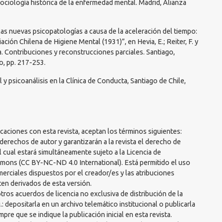
Sociología histórica de la enfermedad mental. Madrid, Alianza
 las nuevas psicopatologías a causa de la aceleración del tiempo:
ación Chilena de Higiene Mental (1931)”, en Hevia, E.; Reiter, F. y
ía. Contribuciones y reconstrucciones parciales. Santiago,
o, pp. 217-253.
il y psicoanálisis en la Clínica de Conducta, Santiago de Chile,
aciones con esta revista, aceptan los términos siguientes:
erechos de autor y garantizarán a la revista el derecho de
l cual estará simultáneamente sujeto a la Licencia de
ons (CC BY-NC-ND 4.0 International). Está permitido el uso
merciales dispuestos por el creador/es y las atribuciones
ten derivados de esta versión.
ros acuerdos de licencia no exclusiva de distribución de la
j.: depositarla en un archivo telemático institucional o publicarla
e que se indique la publicación inicial en esta revista.