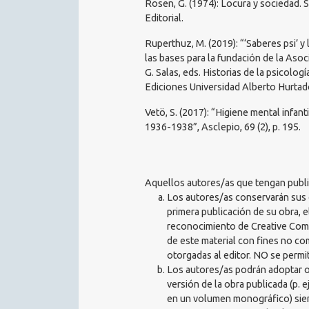
Rosen, G. (1974): Locura y sociedad. 
Editorial.
Ruperthuz, M. (2019): “‘Saberes psi’ y
las bases para la fundación de la Asoci
G. Salas, eds. Historias de la psicolog
Ediciones Universidad Alberto Hurtad
Vetö, S. (2017): “Higiene mental infant
1936-1938”, Asclepio, 69 (2), p. 195.
Aquellos autores/as que tengan public
Los autores/as conservarán sus d
primera publicación de su obra, e
reconocimiento de Creative Comm
de este material con fines no co
otorgadas al editor. NO se permi
Los autores/as podrán adoptar ot
versión de la obra publicada (p. e
en un volumen monográfico) siempr