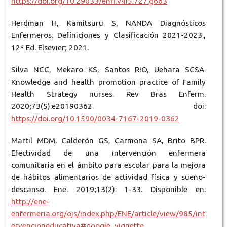
https://doi.org/10.29033/enfi.v4i5.727.g663
Herdman H, Kamitsuru S. NANDA Diagnósticos
Enfermeros. Definiciones y Clasificación 2021-2023.,
12ª Ed. Elsevier; 2021.
Silva NCC, Mekaro KS, Santos RIO, Uehara SCSA.
Knowledge and health promotion practice of Family
Health Strategy nurses. Rev Bras Enferm.
2020;73(5):e20190362. doi:
https://doi.org/10.1590/0034-7167-2019-0362
Martil MDM, Calderón GS, Carmona SA, Brito BPR.
Efectividad de una intervención enfermera
comunitaria en el ámbito para escolar para la mejora
de hábitos alimentarios de actividad física y sueño-
descanso. Ene. 2019;13(2): 1-33. Disponible en:
http://ene-
enfermeria.org/ojs/index.php/ENE/article/view/985/int
ervencioneducativa#google_vignette