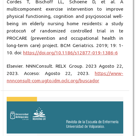
Cordes T, Bischoff LL, Schoene D, et al. A
multicomponent exercise intervention to improve
physical functioning, cognition and psycjosocial well-
being im elderly nursing home residents: a study
protocoñ of randomized controlled trial in te
PROCARE (prevention and occupational health in
long-term care) project. BCM Geriatrics. 2019; 19: 1-
10. doi:
https://doi.org/10.1186/s12877-019-1386-6
Elsevier. NNNConsult. RELX Group. 2023 Agosto 22,
2023. Acceso: Agosto 22, 2023.
https://www-
nnnconsult-com.ugto.idm.oclc.org/buscador