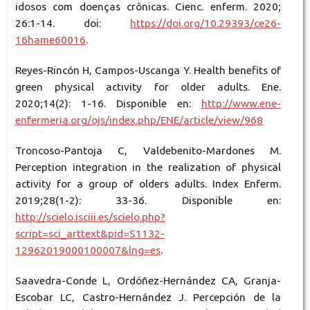
idosos com doenças crônicas. Cienc. enferm. 2020;
26:1-14. doi:
https://doi.org/10.29393/ce26-
16hame60016
.
Reyes-Rincón H, Campos-Uscanga Y. Health benefits of
green physical activity for older adults. Ene.
2020;14(2): 1-16. Disponible en:
http://www.ene-
enfermeria.org/ojs/index.php/ENE/article/view/968
Troncoso-Pantoja C, Valdebenito-Mardones M.
Perception integration in the realization of physical
activity for a group of olders adults. Index Enferm.
2019;28(1-2): 33-36. Disponible en:
http://scielo.isciii.es/scielo.php?
script=sci_arttext&pid=S1132-
12962019000100007&lng=es
.
Saavedra-Conde L, Ordóñez-Hernández CA, Granja-
Escobar LC, Castro-Hernández J. Percepción de la