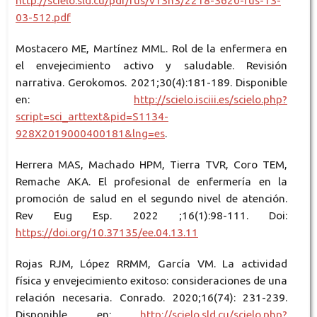
http://scielo.sld.cu/pdf/rus/v13n3/2218-3620-rus-13-
03-512.pdf
Mostacero ME, Martínez MML. Rol de la enfermera en
el envejecimiento activo y saludable. Revisión
narrativa. Gerokomos. 2021;30(4):181-189. Disponible
en:
http://scielo.isciii.es/scielo.php?
script=sci_arttext&pid=S1134-
928X2019000400181&lng=es
.
Herrera MAS, Machado HPM, Tierra TVR, Coro TEM,
Remache AKA. El profesional de enfermería en la
promoción de salud en el segundo nivel de atención.
Rev Eug Esp. 2022 ;16(1):98-111. Doi:
https://doi.org/10.37135/ee.04.13.11
Rojas RJM, López RRMM, García VM. La actividad
física y envejecimiento exitoso: consideraciones de una
relación necesaria. Conrado. 2020;16(74): 231-239.
Disponible en:
http://scielo.sld.cu/scielo.php?