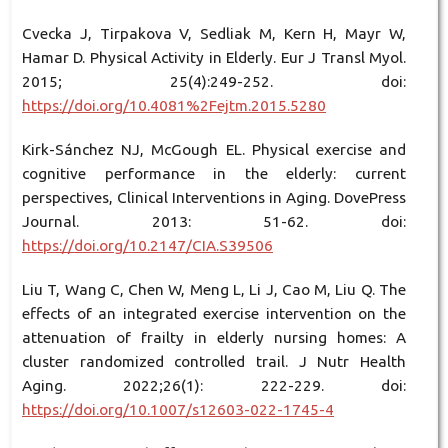
Cvecka J, Tirpakova V, Sedliak M, Kern H, Mayr W,
Hamar D. Physical Activity in Elderly. Eur J Transl Myol.
2015; 25(4):249-252. doi:
https://doi.org/10.4081%2Fejtm.2015.5280
Kirk-Sánchez NJ, McGough EL. Physical exercise and
cognitive performance in the elderly: current
perspectives, Clinical Interventions in Aging. DovePress
Journal. 2013: 51-62. doi:
https://doi.org/10.2147/CIA.S39506
Liu T, Wang C, Chen W, Meng L, Li J, Cao M, Liu Q. The
effects of an integrated exercise intervention on the
attenuation of frailty in elderly nursing homes: A
cluster randomized controlled trail. J Nutr Health
Aging. 2022;26(1): 222-229. doi:
https://doi.org/10.1007/s12603-022-1745-4