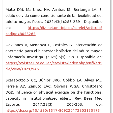
Mato DM, Martínez HV, Arribas IS, Berlanga LA. El
estilo de vida como condicionante de la flexibilidad del
adulto mayor. Retos. 2022;43(1):283-289 . Disponible
en:
https://dialnet.unirioja.es/servlet/articulo?
codigo=8055265
Gavilanes V, Mendoza E, Costales B. Intervención de
enermería para el bienestar holístico del aduto mayor.
Enfermería Investiga. (2021);6(1): 3-9. Disponible en:
https://revistas.uta.edu.ec/erevista/index.php/enfi/arti
cle/view/1021/946
Scarabottolo CC, Júnior JRG, Gobbo LA, Alves MJ,
Ferreia AD, Zanuto EAC, Oliveira WGA, Christofaro
DGD. Influence of physical exercise on the functional
capacity in institutionalized elderly. Rev. Beas Med
Esporte. 2017;23(3): 200-203. doi:
https://doi.org/10.1590/1517-869220172303150175