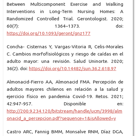
Between Multicomponent Exercise and Walking
Interventions in Long-Term Nursing Homes: A
Randomized Controlled Trial. Gerontologist. 2020;
60(7): 1364–1373. doi:
https://doi.org/10.1093/geront/gnz177
Concha- Cisternas Y, Vargas-Vitoria R, Celis-Morales
C. Cambios morfofisiológicos y riesgo de caídas en el
adulto mayor: una revisión. Salud Uninorte. 2020;
36(2). doi:
https://doi.org/10.14482/sun.36.2.618.97
Almonacid-Fierro AA, Almonacid FMA. Percepción de
adultos mayores chilenos en relación a la salud y
ejercicio físico en pandemia Covid-19. Retos. 2021;
42:947-957. Disponible en:
http://200.9.234.120/bitstream/handle/ucm/3998/alm
onacid_a_percepcion.pdf?sequence=1&isAllowed=y
Castro ARC, Fannig BMM, Monsalve RNM, Díaz DGA,