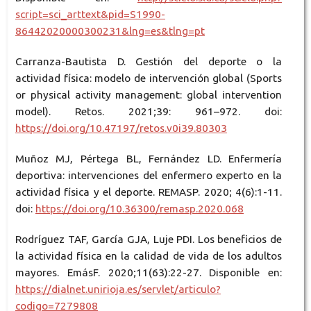
script=sci_arttext&pid=S1990-
86442020000300231&lng=es&tlng=pt
Carranza-Bautista D. Gestión del deporte o la
actividad física: modelo de intervención global (Sports
or physical activity management: global intervention
model). Retos. 2021;39: 961–972. doi:
https://doi.org/10.47197/retos.v0i39.80303
Muñoz MJ, Pértega BL, Fernández LD. Enfermería
deportiva: intervenciones del enfermero experto en la
actividad física y el deporte. REMASP. 2020; 4(6):1-11.
doi:
https://doi.org/10.36300/remasp.2020.068
Rodríguez TAF, García GJA, Luje PDI. Los beneficios de
la actividad física en la calidad de vida de los adultos
mayores. EmásF. 2020;11(63):22-27. Disponible en:
https://dialnet.unirioja.es/servlet/articulo?
codigo=7279808