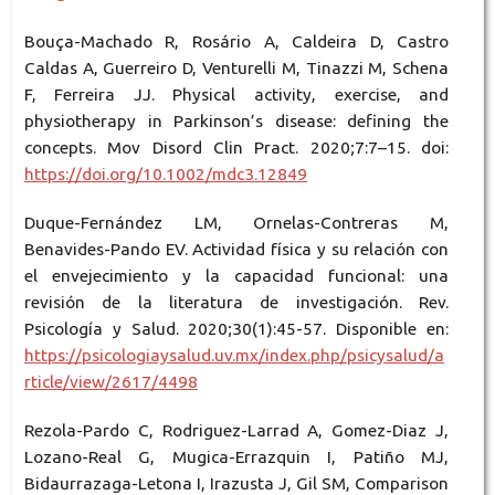
Bouça-Machado R, Rosário A, Caldeira D, Castro
Caldas A, Guerreiro D, Venturelli M, Tinazzi M, Schena
F, Ferreira JJ. Physical activity, exercise, and
physiotherapy in Parkinson’s disease: defining the
concepts. Mov Disord Clin Pract. 2020;7:7–15. doi:
https://doi.org/10.1002/mdc3.12849
Duque-Fernández LM, Ornelas-Contreras M,
Benavides-Pando EV. Actividad física y su relación con
el envejecimiento y la capacidad funcional: una
revisión de la literatura de investigación. Rev.
Psicología y Salud. 2020;30(1):45-57. Disponible en:
https://psicologiaysalud.uv.mx/index.php/psicysalud/a
rticle/view/2617/4498
Rezola-Pardo C, Rodriguez-Larrad A, Gomez-Diaz J,
Lozano-Real G, Mugica-Errazquin I, Patiño MJ,
Bidaurrazaga-Letona I, Irazusta J, Gil SM, Comparison