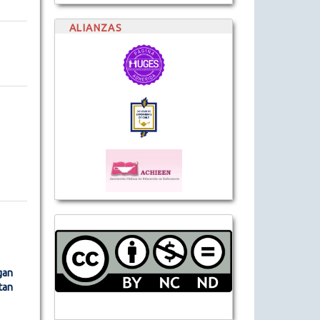
ALIANZAS
gan
tan