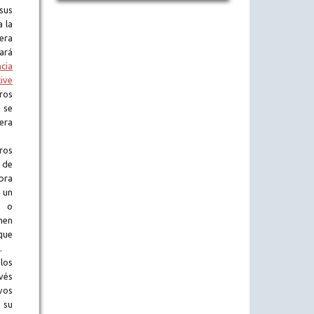
sus
a la
era
tará
ncia
ive
ros
 se
era
ros
 de
obra
 un
l o
en
que
.
los
vés
vos
 su