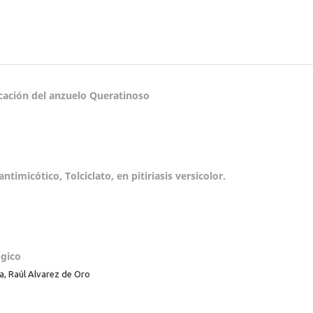
icación del anzuelo Queratinoso
imicótico, Tolciclato, en pitiriasis versicolor.
ógico
da, Raúl Alvarez de Oro