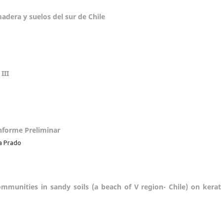
adera y suelos del sur de Chile
III
Informe Preliminar
a Prado
mmunities in sandy soils (a beach of V region- Chile) on kerat