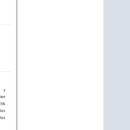
) y
íen
EYA
los
los