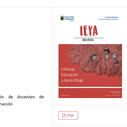
8
ión de docentes de
inación
PDF