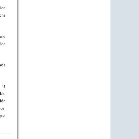
los
ons
one
los
ada
 la
ble
ión
os,
que