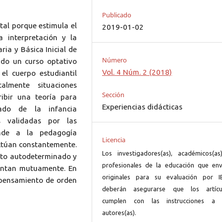
Publicado
tal porque estimula el
2019-01-02
a interpretación y la
ria y Básica Inicial de
Número
ado un curso optativo
Vol. 4 Núm. 2 (2018)
el cuerpo estudiantil
almente situaciones
Sección
ribir una teoría para
Experiencias didácticas
ado de la infancia
as validadas por las
onde a la pedagogía
Licencia
ctúan constantemente.
Los investigadores(as), académicos(as
nto autodeterminado y
profesionales de la educación que env
mentan mutuamente. En
originales para su evaluación por I
l pensamiento de orden
deberán asegurarse que los artícu
cumplen con las instrucciones a 
autores(as).