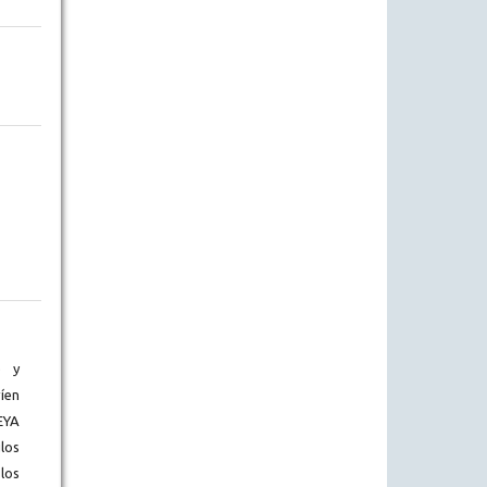
) y
íen
EYA
los
los