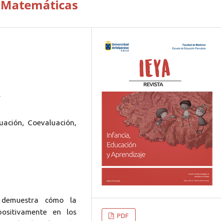
e Matemáticas
5
uación, Coevaluación,
s demuestra cómo la
positivamente en los
PDF