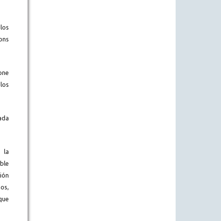
los
ons
one
los
ada
 la
ble
ión
os,
que