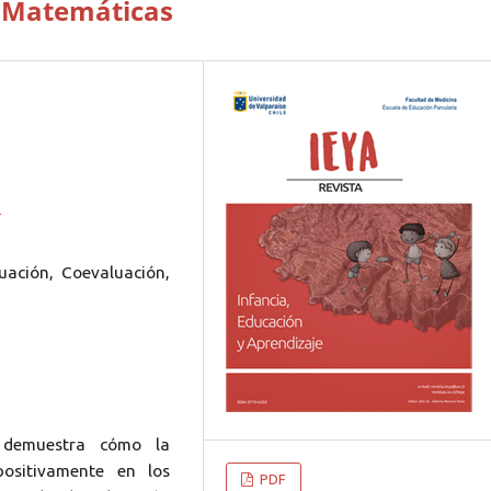
e Matemáticas
5
uación, Coevaluación,
s demuestra cómo la
positivamente en los
PDF