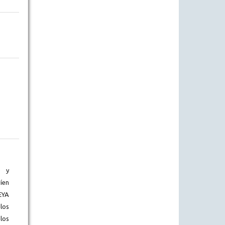
) y
íen
EYA
los
los