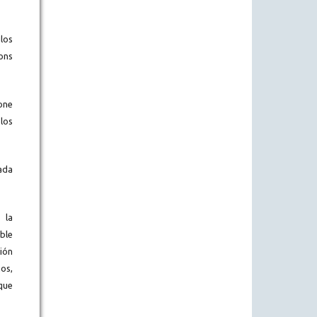
los
ons
one
los
ada
 la
ble
ión
os,
que