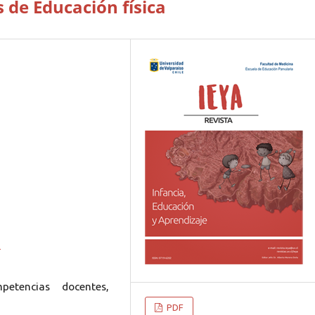
 de Educación física
9
petencias docentes,
PDF