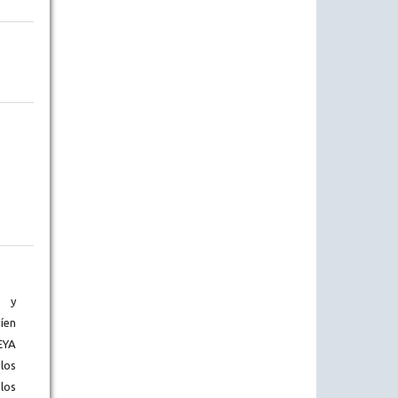
) y
íen
EYA
los
los