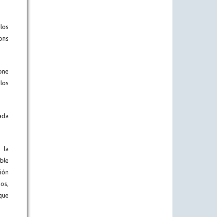
los
ons
one
los
ada
 la
ble
ión
os,
que