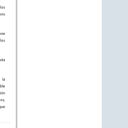
los
ons
one
los
ada
 la
ble
ión
os,
que