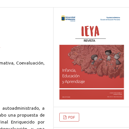
0
rmativa, Coevaluación,
, autoadministrado, a
cabo una propuesta de
PDF
inal Enriquecido por
utoevaluación y una