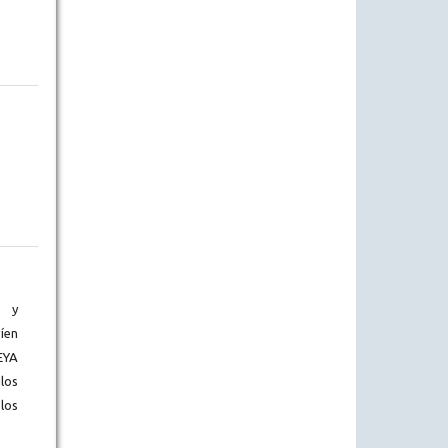
) y
íen
EYA
los
los