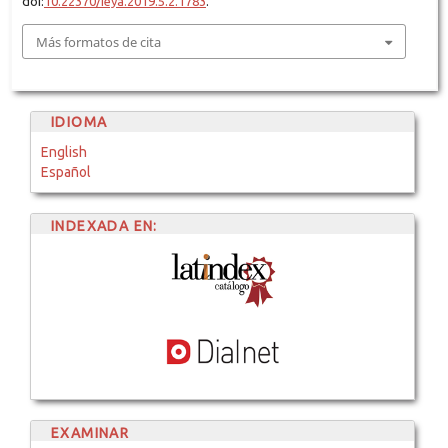
doi:
10.22370/ieya.2019.5.2.1783
.
Más formatos de cita
IDIOMA
English
Español
INDEXADA EN:
EXAMINAR