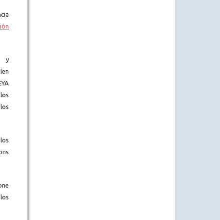
cia
ión
) y
íen
EYA
los
los
los
ons
one
los