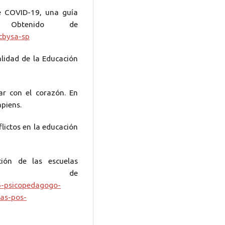
de COVID-19, una guía
,. Obtenido de
cbysa-sp
lidad de la Educación
ar con el corazón. En
piens.
flictos en la educación
ción de las escuelas
tenido de
6-psicopedagogo-
las-pos-