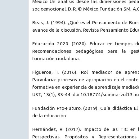
México Un análisis desde las dimensiones peda
socioemocional. D. R. © México Fundación SM, A.C
Beas, J. (1994). ¿Qué es el Pensamiento de Bue
avance de la discusión. Revista Pensamiento Educ
Educación 2020. (2020). Educar en tiempos d
Recomendaciones pedagógicas para la gest
formación ciudadana.
Figueroa, I. (2016). Rol mediador de apren
Parvularia: procesos de apropiación en el cont
formativa en experiencia de aprendizaje mediad
UST, 13(1), 33-44. doi:10.18774/summa-vol13.
Fundación Pro-Futuro. (2019). Guía didáctica E
de la educación.
Hernández, R. (2017). Impacto de las TIC en 
Perspectivas. Propósitos y Representacione