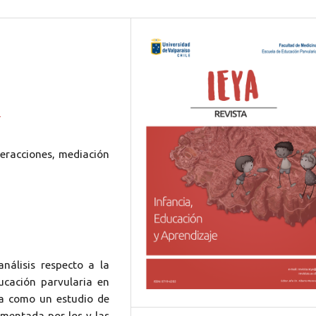
4
teracciones, mediación
nálisis respecto a la
cación parvularia en
a como un estudio de
imentada por los y las