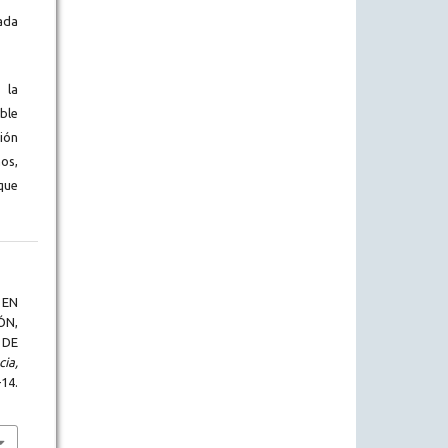
ada
 la
ble
ión
os,
que
 EN
ÓN,
 DE
ia,
14.