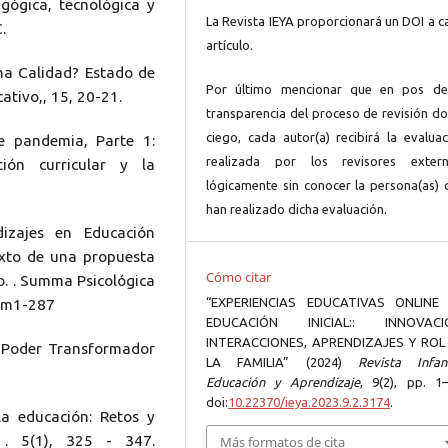
gógica, tecnológica y
La Revista IEYA proporcionará un DOI a c
.
artículo.
na Calidad? Estado de
Por último mencionar que en pos de
ativo,, 15, 20-21.
transparencia del proceso de revisión do
ciego, cada autor(a) recibirá la evaluac
e pandemia, Parte 1:
realizada por los revisores extern
ión curricular y la
lógicamente sin conocer la persona(as) 
han realizado dicha evaluación.
dizajes en Educación
exto de una propuesta
Cómo citar
o. . Summa Psicológica
“EXPERIENCIAS EDUCATIVAS ONLINE
num1-287
EDUCACIÓN INICIAL:: INNOVACI
INTERACCIONES, APRENDIZAJES Y ROL
l Poder Transformador
LA FAMILIA” (2024)
Revista Infanc
Educación y Aprendizaje
, 9(2), pp. 1–
doi:
10.22370/ieya.2023.9.2.3174
.
la educación: Retos y
s . 5(1), 325 - 347.
Más formatos de cita