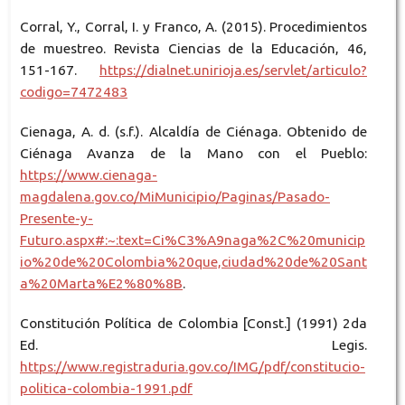
Corral, Y., Corral, I. y Franco, A. (2015). Procedimientos
de muestreo. Revista Ciencias de la Educación, 46,
151-167.
https://dialnet.unirioja.es/servlet/articulo?
codigo=7472483
Cienaga, A. d. (s.f.). Alcaldía de Ciénaga. Obtenido de
Ciénaga Avanza de la Mano con el Pueblo:
https://www.cienaga-
magdalena.gov.co/MiMunicipio/Paginas/Pasado-
Presente-y-
Futuro.aspx#:~:text=Ci%C3%A9naga%2C%20municip
io%20de%20Colombia%20que,ciudad%20de%20Sant
a%20Marta%E2%80%8B
.
Constitución Política de Colombia [Const.] (1991) 2da
Ed. Legis.
https://www.registraduria.gov.co/IMG/pdf/constitucio-
politica-colombia-1991.pdf