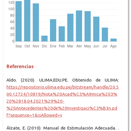
Referencias
Aldo. (2020). ULIMA.EDU.PE. Obtenido de ULIMA:
https://repositorio.ulima.edu.pe/bitstream/handle/20.5
00.12724/10819/Nota%20Acad%C3%A9mica%203%
20%2818.04.2021%29%20-
%20Antecedentes%20de%20Investigaci%C3%B3n.pd
f?sequence=1&isAllowed=y
Álzate, E. (2010). Manual de Estimulación Adecuada. .