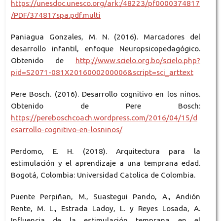
https://unesdoc.unesco.org/ark:/48223/pf0000374817
/PDF/374817spa.pdf.multi
Paniagua Gonzales, M. N. (2016). Marcadores del
desarrollo infantil, enfoque Neuropsicopedagógico.
Obtenido de
http://www.scielo.org.bo/scielo.php?
pid=S2071-081X2016000200006&script=sci_arttext
Pere Bosch. (2016). Desarrollo cognitivo en los niños.
Obtenido de Pere Bosch:
https://pereboschcoach.wordpress.com/2016/04/15/d
esarrollo-cognitivo-en-losninos/
Perdomo, E. H. (2018). Arquitectura para la
estimulación y el aprendizaje a una temprana edad.
Bogotá, Colombia: Universidad Catolica de Colombia.
Puente Perpiñan, M., Suastegui Pando, A., Andión
Rente, M. L., Estrada Ladoy, L. y Reyes Losada, A.
Influencia de la estimulación temprana en el