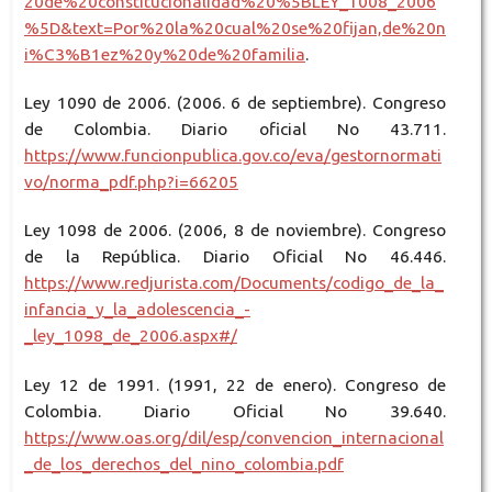
20de%20constitucionalidad%20%5BLEY_1008_2006
%5D&text=Por%20la%20cual%20se%20fijan,de%20n
i%C3%B1ez%20y%20de%20familia
.
Ley 1090 de 2006. (2006. 6 de septiembre). Congreso
de Colombia. Diario oficial No 43.711.
https://www.funcionpublica.gov.co/eva/gestornormati
vo/norma_pdf.php?i=66205
Ley 1098 de 2006. (2006, 8 de noviembre). Congreso
de la República. Diario Oficial No 46.446.
https://www.redjurista.com/Documents/codigo_de_la_
infancia_y_la_adolescencia_-
_ley_1098_de_2006.aspx#/
Ley 12 de 1991. (1991, 22 de enero). Congreso de
Colombia. Diario Oficial No 39.640.
https://www.oas.org/dil/esp/convencion_internacional
_de_los_derechos_del_nino_colombia.pdf