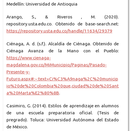
Medellín: Universidad de Antioquia
Arango, S., & Riveros , M. (2020).
repository.usta.edu.co. Obtenido de base-search.net:
https://repository.usta.edu.co/handle/11634/29379
Ciénaga, A. d. (s.f.). Alcaldía de Ciénaga. Obtenido de
Ciénaga Avanza de la Mano con el Pueblo:
https://www.cienaga-
magdalena.gov.co/MiMunicipio/Paginas/Pasado-
Presente-y-
Futuro.aspx#:~:text=Ci%C3%A9naga%2C%20municip
io%20de%20Colombia%20que,ciudad%20de%20Sant
a%20Marta%E2%80%8B
.
Casimiro, G. (2014). Estilos de aprendizaje en alumnos
de una escuela preparatoria oficial. (Tesis de
pregrado). Toluca: Universidad Autónoma del Estado
de México.