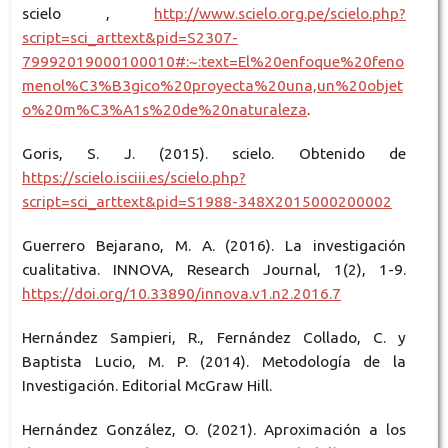
scielo ,
http://www.scielo.org.pe/scielo.php?
script=sci_arttext&pid=S2307-
79992019000100010#:~:text=El%20enfoque%20feno
menol%C3%B3gico%20proyecta%20una,un%20objet
o%20m%C3%A1s%20de%20naturaleza
.
Goris, S. J. (2015). scielo. Obtenido de
https://scielo.isciii.es/scielo.php?
script=sci_arttext&pid=S1988-348X2015000200002
Guerrero Bejarano, M. A. (2016). La investigación
cualitativa. INNOVA, Research Journal, 1(2), 1-9.
https://doi.org/10.33890/innova.v1.n2.2016.7
Hernández Sampieri, R., Fernández Collado, C. y
Baptista Lucio, M. P. (2014). Metodología de la
Investigación. Editorial McGraw Hill.
Hernández González, O. (2021). Aproximación a los