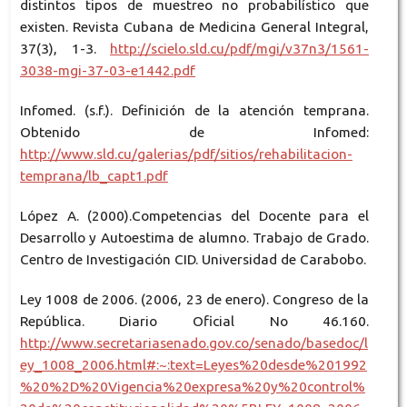
distintos tipos de muestreo no probabilístico que
existen. Revista Cubana de Medicina General Integral,
37(3), 1-3.
http://scielo.sld.cu/pdf/mgi/v37n3/1561-
3038-mgi-37-03-e1442.pdf
Infomed. (s.f.). Definición de la atención temprana.
Obtenido de Infomed:
http://www.sld.cu/galerias/pdf/sitios/rehabilitacion-
temprana/lb_capt1.pdf
López A. (2000).Competencias del Docente para el
Desarrollo y Autoestima de alumno. Trabajo de Grado.
Centro de Investigación CID. Universidad de Carabobo.
Ley 1008 de 2006. (2006, 23 de enero). Congreso de la
República. Diario Oficial No 46.160.
http://www.secretariasenado.gov.co/senado/basedoc/l
ey_1008_2006.html#:~:text=Leyes%20desde%201992
%20%2D%20Vigencia%20expresa%20y%20control%