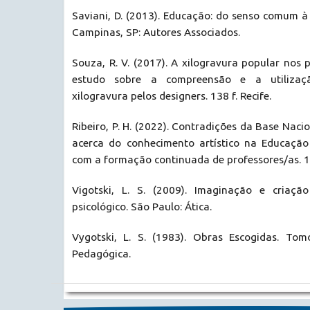
Saviani, D. (2013). Educação: do senso comum à c
Campinas, SP: Autores Associados.
Souza, R. V. (2017). A xilogravura popular nos 
estudo sobre a compreensão e a utiliza
xilogravura pelos designers. 138 f. Recife.
Ribeiro, P. H. (2022). Contradições da Base Nac
acerca do conhecimento artístico na Educação 
com a formação continuada de professores/as. 1
Vigotski, L. S. (2009). Imaginação e criação
psicológico. São Paulo: Ática.
Vygotski, L. S. (1983). Obras Escogidas. Tomo 
Pedagógica.