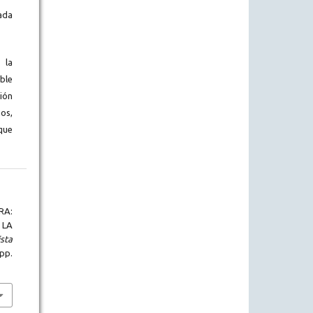
ada
 la
ble
ión
os,
que
RA:
 LA
sta
 pp.