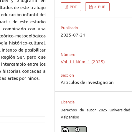
rdel y xilografía en
PDF
e-PUB
ultados de este trabajo
educación infantil del
artir de este estudio
Publicado
ia, combinado con una
2025-07-21
 teórico-metodológicos
gía histórico-cultural.
 intento de posibilitar
Número
 Región Sur, pero que
Vol. 11 Núm. 1 (2025)
intercambio entre los
e historias contadas a
Sección
das artes por niños.
Artículos de investigación
Licencia
Derechos de autor 2025 Universidad
Valparaíso