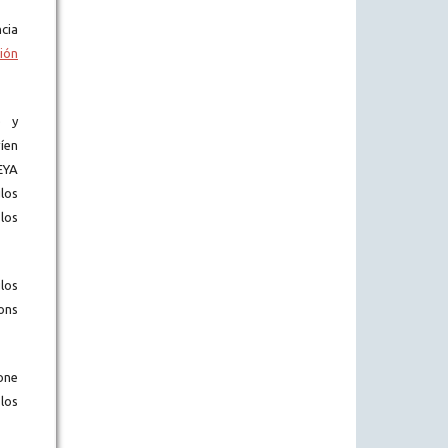
cia
ión
) y
íen
EYA
los
los
los
ons
one
los