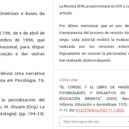
La Revista IEYA proporcionará un DOI a c
 Diretrizes e Bases da
artículo.
Por último mencionar que en pos de
2.796, de 4 de abril de
transparencia del proceso de revisión do
zembro de 1996, que
ciego, cada autor(a) recibirá la evaluac
nacional, para dispor
realizada por los revisores extern
ucação e dar outras
lógicamente sin conocer la persona(as) 
han realizado dicha evaluación.
eriência: Uma narrativa
Cómo citar
isa em Psicologia, 19,
“EL CORDEL Y EL LIBRO DE MADE
POSIBILIDADES Y ENCANTOS EN
EDUCACIÓN INFANTIL” (2025)
Revi
la periodización del
Infancia, Educación y Aprendizaje
, 11(1),
v; M. Shuare (Org.) La
1–11. doi:
10.22370/ieya.2025.11.1.4025
.
tología). (pp. 104-24).
Más formatos de cita