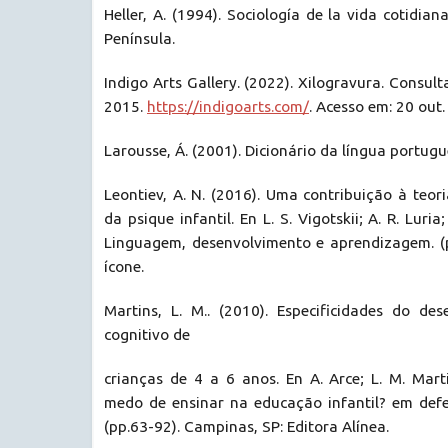
Heller, A. (1994). Sociología de la vida cotidian
Península.
Indigo Arts Gallery. (2022). Xilogravura. Consul
2015.
https://indigoarts.com/
. Acesso em: 20 out.
Larousse, Á. (2001). Dicionário da língua portugu
Leontiev, A. N. (2016). Uma contribuição à teo
da psique infantil. En L. S. Vigotskii; A. R. Luria
Linguagem, desenvolvimento e aprendizagem. (p
ícone.
Martins, L. M.. (2010). Especificidades do des
cognitivo de
crianças de 4 a 6 anos. En A. Arce; L. M. Mar
medo de ensinar na educação infantil? em defe
(pp.63-92). Campinas, SP: Editora Alínea.