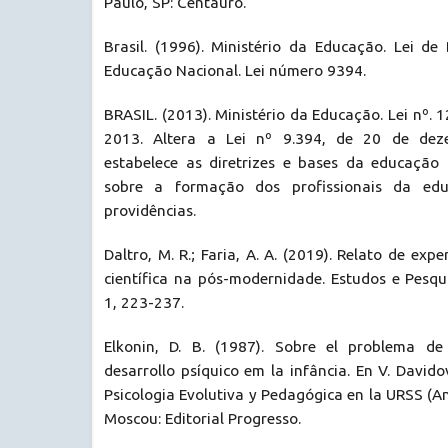
Paulo, SP: Centauro.
Brasil. (1996). Ministério da Educação. Lei de
Educação Nacional. Lei número 9394.
BRASIL. (2013). Ministério da Educação. Lei nº. 1
2013. Altera a Lei nº 9.394, de 20 de de
estabelece as diretrizes e bases da educação 
sobre a formação dos profissionais da ed
providências.
Daltro, M. R.; Faria, A. A. (2019). Relato de exp
científica na pós-modernidade. Estudos e Pesqu
1, 223-237.
Elkonin, D. B. (1987). Sobre el problema de 
desarrollo psíquico em la infância. En V. Davido
Psicologia Evolutiva y Pedagógica en la URSS (An
Moscou: Editorial Progresso.