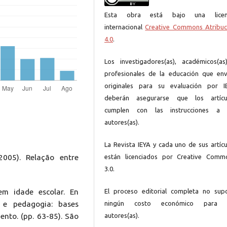
Esta obra está bajo una licen
internacional
Creative Commons Atribuc
4.0
.
Los investigadores(as), académicos(as
profesionales de la educación que env
originales para su evaluación por I
deberán asegurarse que los artícu
cumplen con las instrucciones a 
autores(as).
La Revista IEYA y cada uno de sus artícu
2005). Relação entre
están licenciados por Creative Comm
3.0.
em idade escolar. En
El proceso editorial completa no sup
a e pedagogia: bases
ningún costo económico para 
nto. (pp. 63-85). São
autores(as).