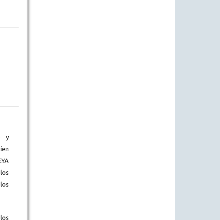
) y
íen
EYA
los
los
los