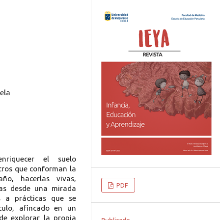
ela
nriquecer el suelo
stros que conforman la
ño, hacerlas vivas,
PDF
rlas desde una mirada
as a prácticas que se
culo, afincado en un
de explorar la propia