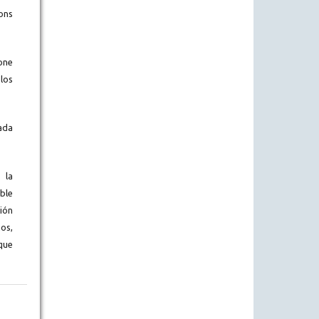
ons
one
los
ada
 la
ble
ión
os,
que