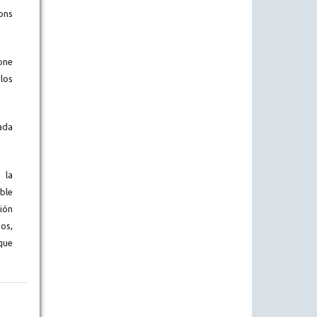
ons
one
los
ada
 la
ble
ión
os,
que