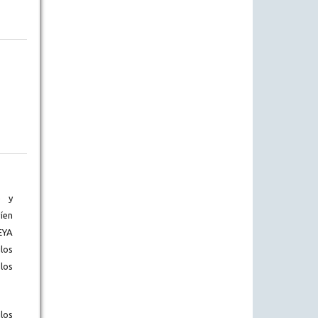
) y
íen
EYA
los
los
los