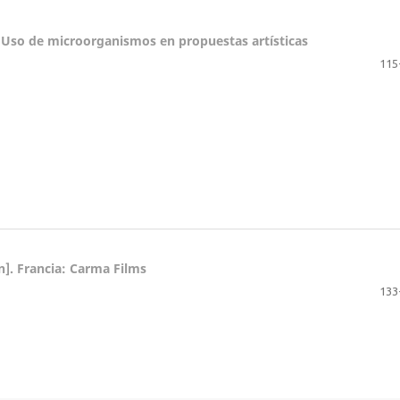
e. Uso de microorganismos en propuestas artísticas
115
ión]. Francia: Carma Films
133