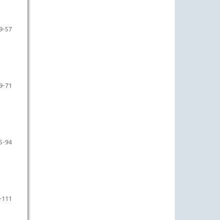
9-57
9-71
5-94
-111