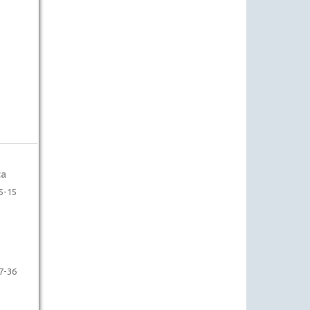
ca
5-15
7-36