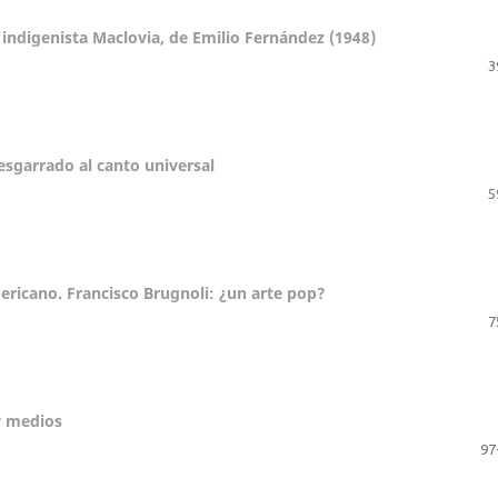
e indigenista Maclovia, de Emilio Fernández (1948)
3
desgarrado al canto universal
5
ericano. Francisco Brugnoli: ¿un arte pop?
7
 y medios
97