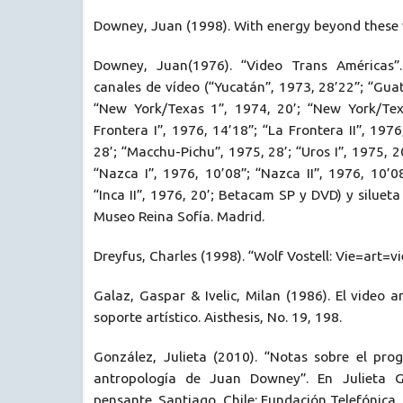
Downey, Juan (1998). With energy beyond these w
Downey, Juan(1976). “Video Trans Américas”. 
canales de vídeo (“Yucatán”, 1973, 28’22”; “Gua
“New York/Texas 1”, 1974, 20’; “New York/Tex
Frontera I”, 1976, 14’18”; “La Frontera II”, 197
28’; “Macchu-Pichu”, 1975, 28’; “Uros I”, 1975, 20’
“Nazca I”, 1976, 10’08”; “Nazca II”, 1976, 10’08
“Inca II”, 1976, 20’; Betacam SP y DVD) y siluet
Museo Reina Sofía. Madrid.
Dreyfus, Charles (1998). “Wolf Vostell: Vie=art=vie
Galaz, Gaspar & Ivelic, Milan (1986). El video a
soporte artístico. Aisthesis, No. 19, 198.
González, Julieta (2010). “Notas sobre el pr
antropología de Juan Downey”. En Julieta Go
pensante. Santiago, Chile: Fundación Telefónica, 