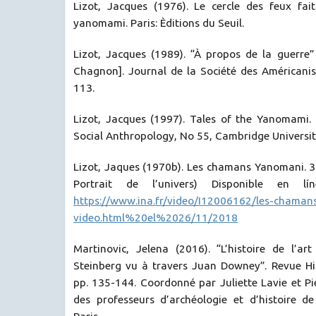
Lizot, Jacques (1976). Le cercle des feux fait
yanomami. Paris: Èditions du Seuil.
Lizot, Jacques (1989). “À propos de la guerre”
Chagnon]. Journal de la Société des Américanis
113.
Lizot, Jacques (1997). Tales of the Yanomami.
Social Anthropology, No 55, Cambridge Universit
Lizot, Jaques (1970b). Les chamans Yanomani. 3 
Portrait de l’univers) Disponible en lí
https://www.ina.fr/video/I12006162/les-chama
video.html%20el%2026/11/2018
Martinovic, Jelena (2016). “L’histoire de l’a
Steinberg vu à travers Juan Downey”. Revue His
pp. 135-144. Coordonné par Juliette Lavie et Pie
des professeurs d’archéologie et d’histoire de 