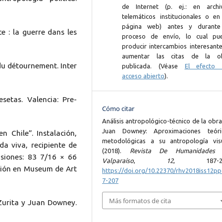
de Internet (p. ej.: en archi
telemáticos institucionales o en
página web) antes y durante
ce : la guerre dans les
proceso de envío, lo cual pu
producir intercambios interesante
aumentar las citas de la o
du détournement. Inter
publicada. (Véase
El efecto 
acceso abierto
).
esetas. Valencia: Pre-
Cómo citar
Análisis antropológico-técnico de la obr
Juan Downey: Aproximaciones teóri
 Chile”. Instalación,
metodológicas a su antropología visu
a viva, recipiente de
(2018).
Revista De Humanidades
siones: 83 7/16 × 66
Valparaíso
,
12
, 187-20
ción en Museum de Art
https://doi.org/10.22370/rhv2018iss12p
7-207
Más formatos de cita
Zurita y Juan Downey.