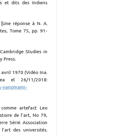
s et dits des Indiens
 [Une réponse à N. A.
tes, Tome 75, pp. 91-
 Cambridge Studies in
y Press.
avril 1970 (Vidéo Ina.
nea el 26/11/2018:
ns-yanomami-
rt comme artefact Leo
toire de l’art, No 79,
rre Sérié. Association
l’art des universités.