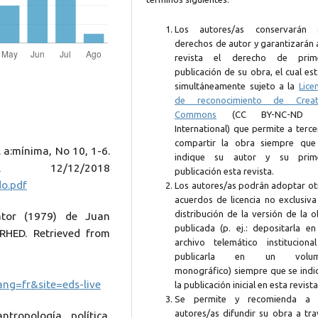
Los autores/as conservarán 
derechos de autor y garantizarán 
revista el derecho de prim
publicación de su obra, el cual es
simultáneamente sujeto a la
Lice
de reconocimiento de Creat
Commons
(CC BY-NC-ND 4
International) que permite a terc
compartir la obra siempre que
 a:mínima, No 10, 1-6.
indique su autor y su prim
 12/12/2018
publicación esta revista.
do.pdf
Los autores/as podrán adoptar ot
acuerdos de licencia no exclusiva
distribución de la versión de la 
ator (1979) de Juan
publicada (p. ej.: depositarla en
GRHED. Retrieved from
archivo telemático instituciona
publicarla en un volum
monográfico) siempre que se indi
ng=fr&site=eds-live
la publicación inicial en esta revista
Se permite y recomienda a 
autores/as difundir su obra a tra
ntropología política.