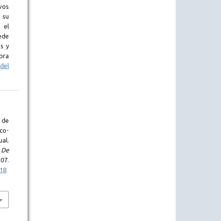
vos
 su
 el
ede
s y
bra
del
a de
co-
al.
 De
7.
p18