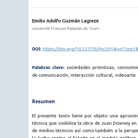
Emilio Adolfo Guzmán Lagreze
Université François Rabelais de Tours
DOI:
https://doi.org/10.22370/rhv2018iss12pp1
Palabras clave:
sociedades primitivas, conocimi
de comunicación, interacción cultural, videoarte
Resumen
El presente texto tiene por objeto una aproxim
técnica que visibilice la obra de Juan Downey en
de medios técnicos así como también a la persp
la lucha contra el Estado en el modelo político-