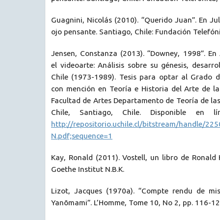
Guagnini, Nicolás (2010). “Querido Juan”. En Jul
ojo pensante. Santiago, Chile: Fundación Telefóni
Jensen, Constanza (2013). “Downey, 1998”. En
el videoarte: Análisis sobre su génesis, desarro
Chile (1973-1989). Tesis para optar al Grado d
con mención en Teoría e Historia del Arte de la
Facultad de Artes Departamento de Teoría de las
Chile, Santiago, Chile. Disponible en l
http://repositorio.uchile.cl/bitstream/handle/2
N.pdf;sequence=1
Kay, Ronald (2011). Vostell, un libro de Ronald 
Goethe Institut N.B.K.
Lizot, Jacques (1970a). “Compte rendu de mis
Yanõmami”. L’Homme, Tome 10, No 2, pp. 116-12