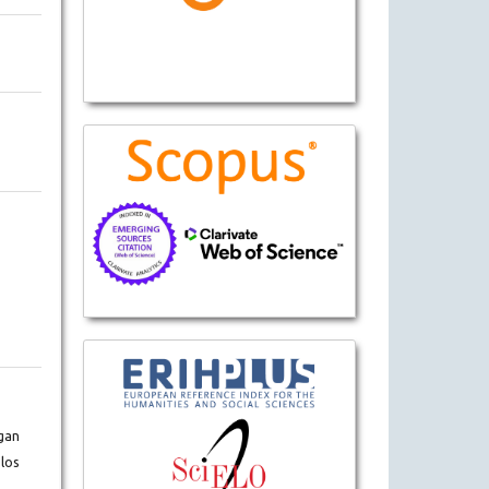
gan
los