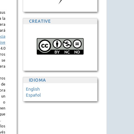
sus
a la
CREATIVE
era
tará
ncia
ive
.0
eros
 se
era
ros
IDIOMA
 de
English
obra
Español
 un
l o
en
que
.
los
vés