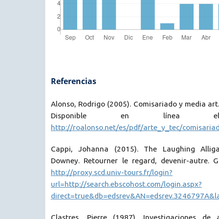
Referencias
Alonso, Rodrigo (2005). Comisariado y media art.
Disponible en línea el
http://roalonso.net/es/pdf/arte_y_tec/comisaria
Cappi, Johanna (2015). The Laughing Allig
Downey. Retourner le regard, devenir-autre. 
http://proxy.scd.univ-tours.fr/login?
url=http://search.ebscohost.com/login.aspx?
direct=true&db=edsrev&AN=edsrev.3246797A&la
Clastres, Pierre (1987). Investigaciones de a