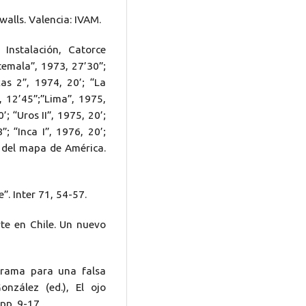
alls. Valencia: IVAM.
Instalación, Catorce
temala”, 1973, 27’30”;
as 2”, 1974, 20’; “La
6, 12’45”;”Lima”, 1975,
; “Uros II”, 1975, 20’;
”; “Inca I”, 1976, 20’;
a del mapa de América.
”. Inter 71, 54-57.
rte en Chile. Un nuevo
ograma para una falsa
nzález (ed.), El ojo
pp. 9-17.