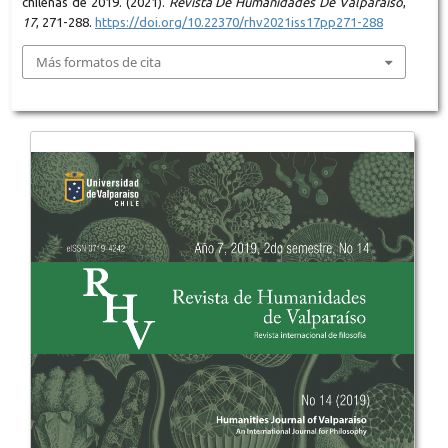
chilenas de 2019. (2021).
Revista De Humanidades De Valparaíso
,
17
, 271-288.
https://doi.org/10.22370/rhv2021iss17pp271-288
Más formatos de cita