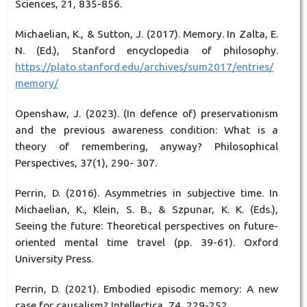
Sciences, 21, 835-856.
Michaelian, K., & Sutton, J. (2017). Memory. In Zalta, E.
N. (Ed.), Stanford encyclopedia of philosophy.
https://plato.stanford.edu/archives/sum2017/entries/
memory/
Openshaw, J. (2023). (In defence of) preservationism
and the previous awareness condition: What is a
theory of remembering, anyway? Philosophical
Perspectives, 37(1), 290- 307.
Perrin, D. (2016). Asymmetries in subjective time. In
Michaelian, K., Klein, S. B., & Szpunar, K. K. (Eds.),
Seeing the future: Theoretical perspectives on future-
oriented mental time travel (pp. 39-61). Oxford
University Press.
Perrin, D. (2021). Embodied episodic memory: A new
case for causalism? Intellectica, 74, 229-252.