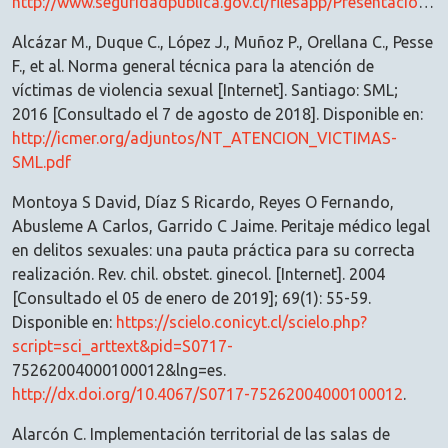
http://www.seguridadpublica.gov.cl/filesapp/Presentacion%20VIF_adimark_final.pdf
Alcázar M., Duque C., López J., Muñoz P., Orellana C., Pesse
F., et al. Norma general técnica para la atención de
víctimas de violencia sexual [Internet]. Santiago: SML;
2016 [Consultado el 7 de agosto de 2018]. Disponible en:
http://icmer.org/adjuntos/NT_ATENCION_VICTIMAS-
SML.pdf
Montoya S David, Díaz S Ricardo, Reyes O Fernando,
Abusleme A Carlos, Garrido C Jaime. Peritaje médico legal
en delitos sexuales: una pauta práctica para su correcta
realización. Rev. chil. obstet. ginecol. [Internet]. 2004
[Consultado el 05 de enero de 2019]; 69(1): 55-59.
Disponible en:
https://scielo.conicyt.cl/scielo.php?
script=sci_arttext&pid=S0717-
75262004000100012&lng=es.
http://dx.doi.org/10.4067/S0717-75262004000100012
.
Alarcón C. Implementación territorial de las salas de