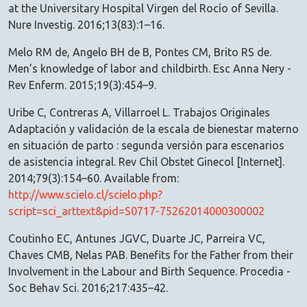
at the Universitary Hospital Virgen del Rocío of Sevilla.
Nure Investig. 2016;13(83):1–16.
Melo RM de, Angelo BH de B, Pontes CM, Brito RS de.
Men’s knowledge of labor and childbirth. Esc Anna Nery -
Rev Enferm. 2015;19(3):454–9.
Uribe C, Contreras A, Villarroel L. Trabajos Originales
Adaptación y validación de la escala de bienestar materno
en situación de parto : segunda versión para escenarios
de asistencia integral. Rev Chil Obstet Ginecol [Internet].
2014;79(3):154–60. Available from:
http://www.scielo.cl/scielo.php?
script=sci_arttext&pid=S0717-75262014000300002
Coutinho EC, Antunes JGVC, Duarte JC, Parreira VC,
Chaves CMB, Nelas PAB. Benefits for the Father from their
Involvement in the Labour and Birth Sequence. Procedia -
Soc Behav Sci. 2016;217:435–42.