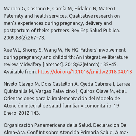
Maroto G, Castaño E, García M, Hidalgo N, Mateo I.
Paternity and health services. Qualitative research on
men’s experiences during pregnancy, delivery and
postpartum of theirs partners. Rev Esp Salud Publica.
2009;83(2):267–78.
Xue WL, Shorey S, Wang W, He HG. Fathers’ involvement
during pregnancy and childbirth: An integrative literature
review. Midwifery [Internet]. 2018;62(March):135–45.
Available from:
https://doi.org/10.1016/j.midw.2018.04.013
Nivelo Clavijo M, Dois Castellon A, Ojeda Cabrera I, Larrea
Quintanilla M, Vargas Palavicino I, Quiroz Olave M, et al.
Orientaciones para la implementación del Modelo de
Atención integral de salud familiar y comunitario. 19
Enero. 2012;143.
Organización Panamericana de la Salud. Declaracion De
Alma-Ata. Conf Int sobre Atención Primaria Salud, Alma-