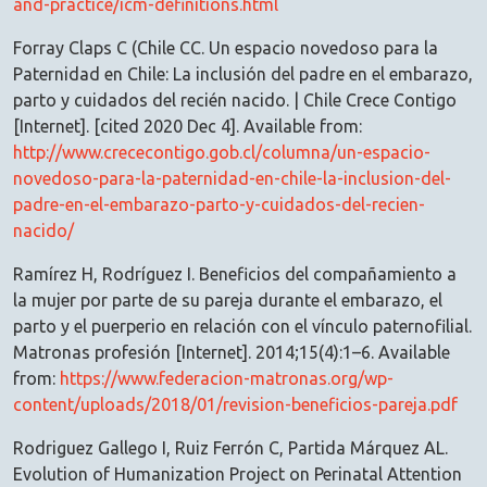
and-practice/icm-definitions.html
Forray Claps C (Chile CC. Un espacio novedoso para la
Paternidad en Chile: La inclusión del padre en el embarazo,
parto y cuidados del recién nacido. | Chile Crece Contigo
[Internet]. [cited 2020 Dec 4]. Available from:
http://www.crececontigo.gob.cl/columna/un-espacio-
novedoso-para-la-paternidad-en-chile-la-inclusion-del-
padre-en-el-embarazo-parto-y-cuidados-del-recien-
nacido/
Ramírez H, Rodríguez I. Beneficios del compañamiento a
la mujer por parte de su pareja durante el embarazo, el
parto y el puerperio en relación con el vínculo paternofilial.
Matronas profesión [Internet]. 2014;15(4):1–6. Available
from:
https://www.federacion-matronas.org/wp-
content/uploads/2018/01/revision-beneficios-pareja.pdf
Rodriguez Gallego I, Ruiz Ferrón C, Partida Márquez AL.
Evolution of Humanization Project on Perinatal Attention