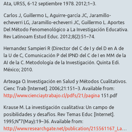
Ata, URSS, 6-12 septiembre 1978. 2012;1–3.
Carlos J, Guillermo L, Aguirre-garcía JC, Jaramillo-
echeverri LG, Jaramillo-echeverri JC, Guillermo L. Aportes
Del Método Fenomenológico a La Investigación Educativa.
Rev Latinoam Estud Educ. 2012;8(2):51–74.
Hernandez Sampieri R (Director del C de I y del D en A de
la U de C, Comunicación P del IPND del C de I en MM de la
AI de la C. Metodología de la Investigación. Quinta Edi.
México; 2010.
Arteaga O. Investigación en Salud y Métodos Cualitativos.
Cienc Trab [Internet]. 2006;21:151–3. Available from:
http://www.cienciaytrabajo.cl/pdfs/21/pagina
151.pdf
Krause M. La investigación cualitativa: Un campo de
posibilidades y desafíos. Rev Temas Educ [Internet].
1995;N°7(May):19–36. Available from:
http://www.researchgate.net/publication/215561167_La_investigacin_cualitativa_Un_campo_de_posibilidades_y_desafos/file/f657e40037e485815e526ee69689a88d.pdf