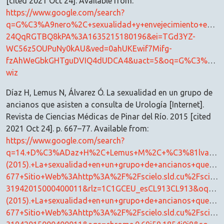
[cited 2021 Oct 24]. Available from:
https://www.google.com/search?
q=G%C3%A9nero%2C+sexualidad+y+envejecimiento+en+la+
24QqRGTBQ8kPA%3A1635215180196&ei=TGd3YZ-
WC56z5OUPuNy0kAU&ved=0ahUKEwif7Mifg-
fzAhWeGbkGHTguDVIQ4dUDCA4&uact=5&oq=G%C3%A9nero
wiz
Díaz H, Lemus N, Álvarez Ó. La sexualidad en un grupo de
ancianos que asisten a consulta de Urología [Internet].
Revista de Ciencias Médicas de Pinar del Río. 2015 [cited
2021 Oct 24]. p. 667–77. Available from:
https://www.google.com/search?
q=14.+D%C3%ADaz+H%2C+Lemus+M%2C+%C3%81lvarez
(2015).+La+sexualidad+en+un+grupo+de+ancianos+que+
677+Sitio+Web%3Ahttp%3A%2F%2Fscielo.sld.cu%2Fscielo
31942015000400011&rlz=1C1GCEU_esCL913CL913&oq=
(2015).+La+sexualidad+en+un+grupo+de+ancianos+que+
677+Sitio+Web%3Ahttp%3A%2F%2Fscielo.sld.cu%2Fscielo