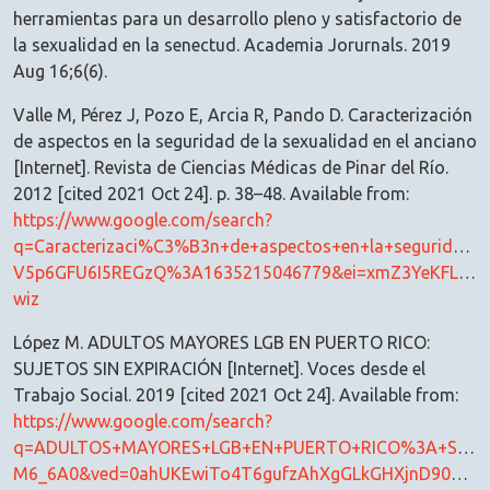
herramientas para un desarrollo pleno y satisfactorio de
la sexualidad en la senectud. Academia Jorurnals. 2019
Aug 16;6(6).
Valle M, Pérez J, Pozo E, Arcia R, Pando D. Caracterización
de aspectos en la seguridad de la sexualidad en el anciano
[Internet]. Revista de Ciencias Médicas de Pinar del Río.
2012 [cited 2021 Oct 24]. p. 38–48. Available from:
https://www.google.com/search?
q=Caracterizaci%C3%B3n+de+aspectos+en+la+seguridad
V5p6GFU6I5REGzQ%3A1635215046779&ei=xmZ3YeKFL5TZ
wiz
López M. ADULTOS MAYORES LGB EN PUERTO RICO:
SUJETOS SIN EXPIRACIÓN [Internet]. Voces desde el
Trabajo Social. 2019 [cited 2021 Oct 24]. Available from:
https://www.google.com/search?
q=ADULTOS+MAYORES+LGB+EN+PUERTO+RICO%3A+SUJETOS
M6_6A0&ved=0ahUKEwiTo4T6gufzAhXgGLkGHXjnD90Q4