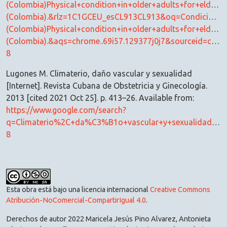
(Colombia)Physical+condition+in+older+adults+for+elderly
(Colombia).&rlz=1C1GCEU_esCL913CL913&oq=Condici%C3
(Colombia)Physical+condition+in+older+adults+for+elderly
(Colombia).&aqs=chrome..69i57.129377j0j7&sourceid=chr
8
Lugones M. Climaterio, daño vascular y sexualidad
[Internet]. Revista Cubana de Obstetricia y Ginecología.
2013 [cited 2021 Oct 25]. p. 413–26. Available from:
https://www.google.com/search?
q=Climaterio%2C+da%C3%B1o+vascular+y+sexualidad&rlz
8
Esta obra está bajo una licencia internacional
Creative Commons
Atribución-NoComercial-CompartirIgual 4.0
.
Derechos de autor 2022 Maricela Jesús Pino Alvarez, Antonieta