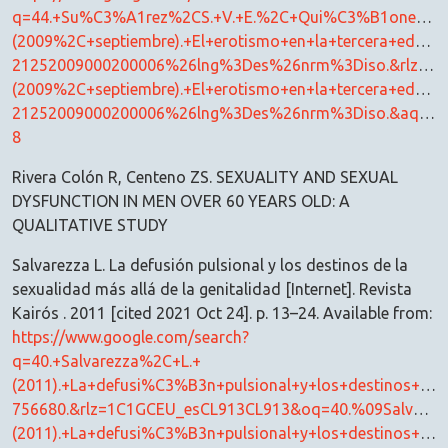
q=44.+Su%C3%A1rez%2CS.+V.+E.%2C+Qui%C3%B1ones%2C
(2009%2C+septiembre).+El+erotismo+en+la+tercera+edad.
21252009000200006%26lng%3Des%26nrm%3Diso.&rlz=1C
(2009%2C+septiembre).+El+erotismo+en+la+tercera+edad.
21252009000200006%26lng%3Des%26nrm%3Diso.&aqs=chro
8
Rivera Colón R, Centeno ZS. SEXUALITY AND SEXUAL
DYSFUNCTION IN MEN OVER 60 YEARS OLD: A
QUALITATIVE STUDY
Salvarezza L. La defusión pulsional y los destinos de la
sexualidad más allá de la genitalidad [Internet]. Revista
Kairós . 2011 [cited 2021 Oct 24]. p. 13–24. Available from:
https://www.google.com/search?
q=40.+Salvarezza%2C+L.+
(2011).+La+defusi%C3%B3n+pulsional+y+los+destinos+
756680.&rlz=1C1GCEU_esCL913CL913&oq=40.%09Salvarez
(2011).+La+defusi%C3%B3n+pulsional+y+los+destinos+