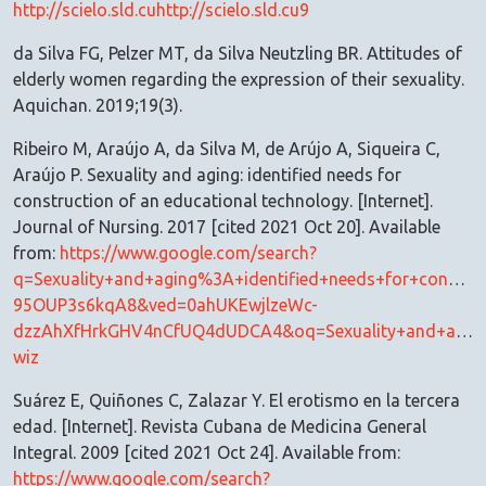
http://scielo.sld.cuhttp://scielo.sld.cu9
da Silva FG, Pelzer MT, da Silva Neutzling BR. Attitudes of
elderly women regarding the expression of their sexuality.
Aquichan. 2019;19(3).
Ribeiro M, Araújo A, da Silva M, de Arújo A, Siqueira C,
Araújo P. Sexuality and aging: identified needs for
construction of an educational technology. [Internet].
Journal of Nursing. 2017 [cited 2021 Oct 20]. Available
from:
https://www.google.com/search?
q=Sexuality+and+aging%3A+identified+needs+for+const
95OUP3s6kqA8&ved=0ahUKEwjlzeWc-
dzzAhXfHrkGHV4nCfUQ4dUDCA4&oq=Sexuality+and+agin
wiz
Suárez E, Quiñones C, Zalazar Y. El erotismo en la tercera
edad. [Internet]. Revista Cubana de Medicina General
Integral. 2009 [cited 2021 Oct 24]. Available from:
https://www.google.com/search?