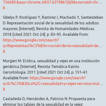
756680.&aqs=chrome..69i57.6379867j0j9&sourceid=chrom
8
Sibelys P, Rodríguez Y, Ramírez I, Machado Y, Santiesteban
D. Representación social de la sexualidad de los adultos
mayores [Internet]. Revista de Humanidades Médicas.
2018 [cited 2021 Oct 24]. p. 83–95. Available from:
https://www.google.com/search?
q=Representaci%C3%B3n+social+de+la+sexualidad+de+lo
8
Murgieri M. Erótica, sexualidad y vejez en una institución
geriátrica [Internet]. Revista Temática Kairós
Gerontologia. 2011 [cited 2021 Oct 24]. p. 151–61.
Available from:
https://www.google.com/search?
q=Er%C3%B3tica%2C+sexualidad+y+vejez+en+una+institu
8
Castañeda D, Hernández A, Patricio N. Propuesta para
eliminar los tabúes de la sexualidad en la vejez: