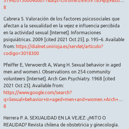
31942015000400011&aqs=chrome.0.69i59.1854j0j9&sourc
8
Cabrera S. Valoración de los factores psicosociales que
afectan a la sexualidad en la vejez e influencia percibida
en la actividad sexual [Internet]. Informaciones
psiquiátricas. 2009 [cited 2021 Oct 25]. p. 195–6. Available
from:
https://dialnet.unirioja.es/servlet/articulo?
codigo=3018300
Pfeiffer E, Verwoerdt A, Wang H. Sexual behavior in aged
men and women.I. Observations on 254 community
volunteers [Internet]. Arch Gen Psychiatry. 1968 [cited
2021 Oct 25]. Available from:
https://www.google.com/search?
q=Sexual+behavior+in+aged+men+and+women.+Arch+Ger+P
8
Herrera P. A. SEXUALIDAD EN LA VEJEZ: ¿MITO O
REALIDAD? Revista chilena de obstetricia y ginecología.