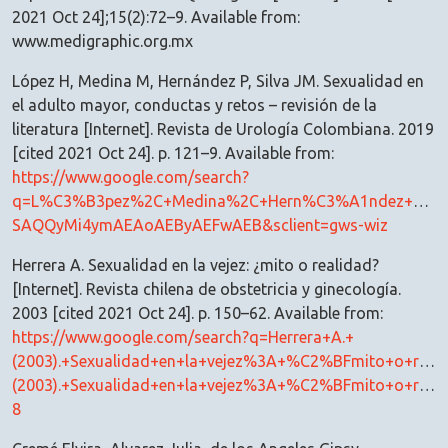
2021 Oct 24];15(2):72–9. Available from:
www.medigraphic.org.mx
López H, Medina M, Hernández P, Silva JM. Sexualidad en
el adulto mayor, conductas y retos – revisión de la
literatura [Internet]. Revista de Urología Colombiana. 2019
[cited 2021 Oct 24]. p. 121–9. Available from:
https://www.google.com/search?
q=L%C3%B3pez%2C+Medina%2C+Hern%C3%A1ndez+y+Silv
SAQQyMi4ymAEAoAEByAEFwAEB&sclient=gws-wiz
Herrera A. Sexualidad en la vejez: ¿mito o realidad?
[Internet]. Revista chilena de obstetricia y ginecología.
2003 [cited 2021 Oct 24]. p. 150–62. Available from:
https://www.google.com/search?q=Herrera+A.+
(2003).+Sexualidad+en+la+vejez%3A+%C2%BFmito+o+rea
(2003).+Sexualidad+en+la+vejez%3A+%C2%BFmito+o+reali
8