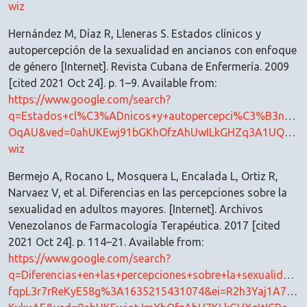
wiz
Hernández M, Díaz R, Lleneras S. Estados clínicos y
autopercepción de la sexualidad en ancianos con enfoque
de género [Internet]. Revista Cubana de Enfermería. 2009
[cited 2021 Oct 24]. p. 1–9. Available from:
https://www.google.com/search?
q=Estados+cl%C3%ADnicos+y+autopercepci%C3%B3n+de
OqAU&ved=0ahUKEwj91bGKhOfzAhUwILkGHZq3A1UQ4dUD
wiz
Bermejo A, Rocano L, Mosquera L, Encalada L, Ortiz R,
Narvaez V, et al. Diferencias en las percepciones sobre la
sexualidad en adultos mayores. [Internet]. Archivos
Venezolanos de Farmacología Terapéutica. 2017 [cited
2021 Oct 24]. p. 114–21. Available from:
https://www.google.com/search?
q=Diferencias+en+las+percepciones+sobre+la+sexualida
fqpL3r7rReKyE58g%3A1635215431074&ei=R2h3Yaj1A7vQ