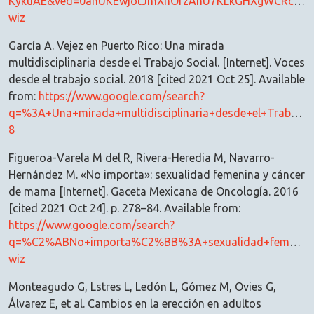
KykuAE&ved=0ahUKEwjotJmXhOfzAhU7KLkGHXgWCRcQ4dU
wiz
García A. Vejez en Puerto Rico: Una mirada
multidisciplinaria desde el Trabajo Social. [Internet]. Voces
desde el trabajo social. 2018 [cited 2021 Oct 25]. Available
from:
https://www.google.com/search?
q=%3A+Una+mirada+multidisciplinaria+desde+el+Trabajo+
8
Figueroa-Varela M del R, Rivera-Heredia M, Navarro-
Hernández M. «No importa»: sexualidad femenina y cáncer
de mama [Internet]. Gaceta Mexicana de Oncología. 2016
[cited 2021 Oct 24]. p. 278–84. Available from:
https://www.google.com/search?
q=%C2%ABNo+importa%C2%BB%3A+sexualidad+femenin
wiz
Monteagudo G, Lstres L, Ledón L, Gómez M, Ovies G,
Álvarez E, et al. Cambios en la erección en adultos