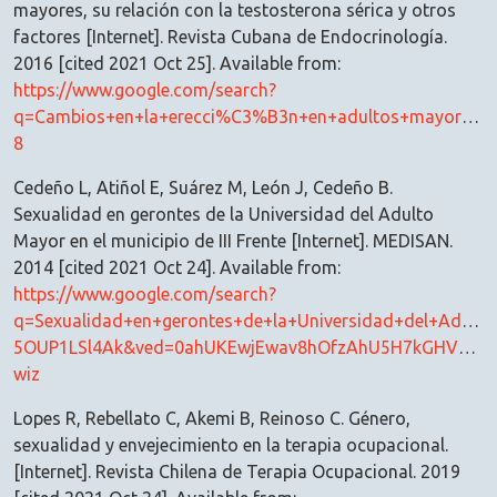
mayores, su relación con la testosterona sérica y otros
factores [Internet]. Revista Cubana de Endocrinología.
2016 [cited 2021 Oct 25]. Available from:
https://www.google.com/search?
q=Cambios+en+la+erecci%C3%B3n+en+adultos+mayores%2
8
Cedeño L, Atiñol E, Suárez M, León J, Cedeño B.
Sexualidad en gerontes de la Universidad del Adulto
Mayor en el municipio de III Frente [Internet]. MEDISAN.
2014 [cited 2021 Oct 24]. Available from:
https://www.google.com/search?
q=Sexualidad+en+gerontes+de+la+Universidad+del+Adu
5OUP1LSl4Ak&ved=0ahUKEwjEwav8hOfzAhU5H7kGHVRaCZw
wiz
Lopes R, Rebellato C, Akemi B, Reinoso C. Género,
sexualidad y envejecimiento en la terapia ocupacional.
[Internet]. Revista Chilena de Terapia Ocupacional. 2019