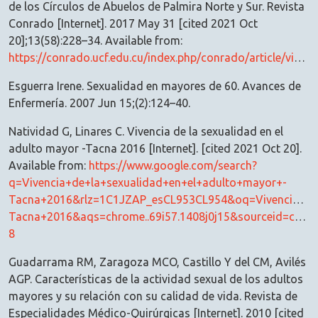
de los Círculos de Abuelos de Palmira Norte y Sur. Revista
Conrado [Internet]. 2017 May 31 [cited 2021 Oct
20];13(58):228–34. Available from:
https://conrado.ucf.edu.cu/index.php/conrado/article/view/500
Esguerra Irene. Sexualidad en mayores de 60. Avances de
Enfermería. 2007 Jun 15;(2):124–40.
Natividad G, Linares C. Vivencia de la sexualidad en el
adulto mayor -Tacna 2016 [Internet]. [cited 2021 Oct 20].
Available from:
https://www.google.com/search?
q=Vivencia+de+la+sexualidad+en+el+adulto+mayor+-
Tacna+2016&rlz=1C1JZAP_esCL953CL954&oq=Vivencia+de+
Tacna+2016&aqs=chrome..69i57.1408j0j15&sourceid=chro
8
Guadarrama RM, Zaragoza MCO, Castillo Y del CM, Avilés
AGP. Características de la actividad sexual de los adultos
mayores y su relación con su calidad de vida. Revista de
Especialidades Médico-Quirúrgicas [Internet]. 2010 [cited