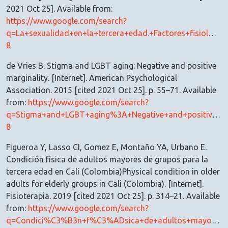
2021 Oct 25]. Available from:
https://www.google.com/search?
q=La+sexualidad+en+la+tercera+edad.+Factores+fisiol%C
8
de Vries B. Stigma and LGBT aging: Negative and positive
marginality. [Internet]. American Psychological
Association. 2015 [cited 2021 Oct 25]. p. 55–71. Available
from:
https://www.google.com/search?
q=Stigma+and+LGBT+aging%3A+Negative+and+positive+mar
8
Figueroa Y, Lasso CI, Gomez E, Montaño YA, Urbano E.
Condición física de adultos mayores de grupos para la
tercera edad en Cali (Colombia)Physical condition in older
adults for elderly groups in Cali (Colombia). [Internet].
Fisioterapia. 2019 [cited 2021 Oct 25]. p. 314–21. Available
from:
https://www.google.com/search?
q=Condici%C3%B3n+f%C3%ADsica+de+adultos+mayores+de