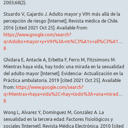
2003;68(2).
Stuardo V, Gajardo J. Adulto mayor y VIH: más allá de la
percepción de riesgo [Internet]. Revista médica de Chile.
2016 [cited 2021 Oct 25]. Available from:
https://www.google.com/search?
q=Adulto+mayor+y+VIH%3A+m%C3%A1s+all%C3%A1+de+la+
8
Ghidara E, Antacle A, Erbetta F, Ferro M, Fitzsimons M.
Mientras haya vida, hay todo: una mirada en la sexualidad
del adulto mayor [Internet]. Evidencia- Actualización en la
Práctica ambulatoria. 2019 [cited 2021 Oct 25]. Available
from:
https://www.google.com/search?
q=Mientras+haya+vida%2C+hay+todo%3A+una+mirada+en+
8
Wong L, Alvarez Y, Domínguez M, González A. La
sexualidad en la tercera edad. Factores fisiológicos y
sociales [Internet]. Revista Médica Electrónica. 2010 [cited