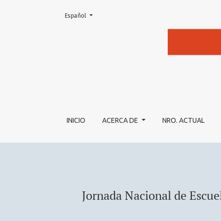
Cambiar el idioma. El actual es:
Español
Jornada Nacional de Escuelas y Carreras de Obs
INICIO
ACERCA DE
NRO. ACTUAL
Jornada Nacional de Escuela