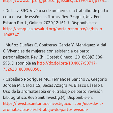
https://www.aafp.org/pubs/afp/issues/2019/0201/p154.html
- De Lara SRG. Vivência de mulheres em trabalho de parto
com o uso de essências florais. Rev. Pesqui. (Univ. Fed.
Estado Rio J., Online). 2020;12:161-7. Disponible en:
https://pesquisa.bvsalud.org/portal/resource/es/biblio-
1048347
- Muñoz-Dueñas C, Contreras-García Y, Manríquez-Vidal
C. Vivencias de mujeres con asistencia de parto
personalizado. Rev Chil Obstet Ginecol. 2018;83(6):586-
595. Disponible en
http://dx.doi.org/10.4067/S0717-
75262018000600586
.
- Caballero Rodríguez MC, Fernández Sancho A, Gregorio
Jordán M, García CS, Becas Azagra M, Blasco Lázaro I.
Uso de la aromaterapia en el trabajo de parto: revisión
bibliográfica. Rev Sanit Investig,(4). Disponible en:
https://revistasanitariadeinvestigacion.com/uso-de-la-
aromaterapia-en-el-trabajo-de-parto-revision-