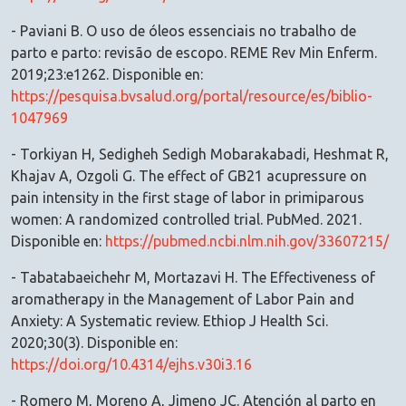
- Paviani B. O uso de óleos essenciais no trabalho de
parto e parto: revisão de escopo. REME Rev Min Enferm.
2019;23:e1262. Disponible en:
https://pesquisa.bvsalud.org/portal/resource/es/biblio-
1047969
- Torkiyan H, Sedigheh Sedigh Mobarakabadi, Heshmat R,
Khajav A, Ozgoli G. The effect of GB21 acupressure on
pain intensity in the first stage of labor in primiparous
women: A randomized controlled trial. PubMed. 2021.
Disponible en:
https://pubmed.ncbi.nlm.nih.gov/33607215/
- Tabatabaeichehr M, Mortazavi H. The Effectiveness of
aromatherapy in the Management of Labor Pain and
Anxiety: A Systematic review. Ethiop J Health Sci.
2020;30(3). Disponible en:
https://doi.org/10.4314/ejhs.v30i3.16
- Romero M, Moreno A, Jimeno JC. Atención al parto en