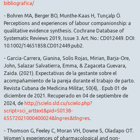
bibliografica/
- Bohren MA, Berger BO, Munthe‐Kaas H, Tunçalp Ö.
Perceptions and experiences of labour companionship: a
qualitative evidence synthesis. Cochrane Database of
Systematic Reviews 2019, Issue 3. Art. No.: CD012449. DOI:
10.1002/14651858.CD012449.pub2.
- Garcia-Carrera, Gianina, Solis Rojas, Mirian, Barja-Ore,
John, Salazar Salvatierra, Emma, & Zagaceta Guevara,
Zaida. (2021). Expectativas de la gestante sobre el
acompañamiento de la pareja durante el trabajo de parto.
Revista Cubana de Medicina Militar, 50(4), . Epub 01 de
diciembre de 2021. Recuperado en 04 de septiembre de
2024, de
http://scielo.sld.cu/scielo.php?
script=sci_arttext&pid=S0138-
65572021000400024&lng=es&tlng=es
.
- Thomson G, Feeley C, Moran VH, Downe S, Oladapo OT.
Women's experiences of pharmacological and non-