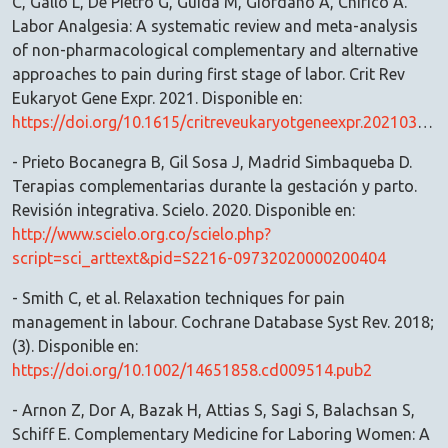
C, Gallo L, De Pietro G, Guida M, Giordano A, Chirico A.
Labor Analgesia: A systematic review and meta-analysis
of non-pharmacological complementary and alternative
approaches to pain during first stage of labor. Crit Rev
Eukaryot Gene Expr. 2021. Disponible en:
https://doi.org/10.1615/critreveukaryotgeneexpr.2021039986
- Prieto Bocanegra B, Gil Sosa J, Madrid Simbaqueba D.
Terapias complementarias durante la gestación y parto.
Revisión integrativa. Scielo. 2020. Disponible en:
http://www.scielo.org.co/scielo.php?
script=sci_arttext&pid=S2216-09732020000200404
- Smith C, et al. Relaxation techniques for pain
management in labour. Cochrane Database Syst Rev. 2018;
(3). Disponible en:
https://doi.org/10.1002/14651858.cd009514.pub2
- Arnon Z, Dor A, Bazak H, Attias S, Sagi S, Balachsan S,
Schiff E. Complementary Medicine for Laboring Women: A