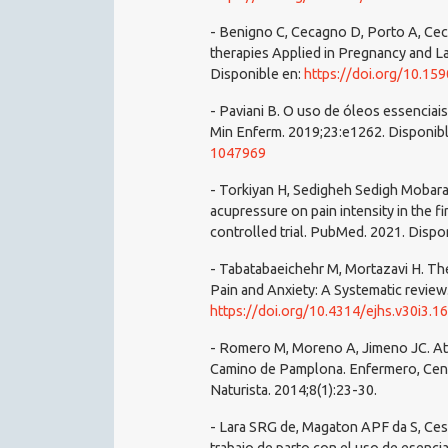
- Benigno C, Cecagno D, Porto A, Ce
therapies Applied in Pregnancy and La
Disponible en:
https://doi.org/10.1
- Paviani B. O uso de óleos essenciai
Min Enferm. 2019;23:e1262. Disponib
1047969
- Torkiyan H, Sedigheh Sedigh Mobara
acupressure on pain intensity in the 
controlled trial. PubMed. 2021. Dispo
- Tabatabaeichehr M, Mortazavi H. Th
Pain and Anxiety: A Systematic review.
https://doi.org/10.4314/ejhs.v30i3.16
- Romero M, Moreno A, Jimeno JC. Ate
Camino de Pamplona. Enfermero, Centr
Naturista. 2014;8(1):23-30.
- Lara SRG de, Magaton APF da S, Cesa