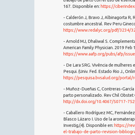
trabajo de parto con el uso de esenci
167. Disponible en:
https://ciberind
- Calderón J, Bravo J, Albinagorta R, R
costumbre ancestral. Rev Peru Gineco
https://www.redalyc.org/pdf/3234/
- Arnold MJ, Dhaliwal S. Complementar
American Family Physician. 2019 Feb 1
https://www.aafp.org/pubs/afp/issu
- De Lara SRG. Vivência de mulheres e
Pesqui. (Univ. Fed. Estado Rio J., Onl
https://pesquisa.bvsalud.org/portal
- Muñoz-Dueñas C, Contreras-García Y
parto personalizado. Rev Chil Obstet
http://dx.doi.org/10.4067/S0717-7
- Caballero Rodríguez MC, Fernández
Blasco Lázaro I. Uso de la aromaterapia
Investig,(4). Disponible en:
https://re
el-trabajo-de-parto-revision-bibliogr