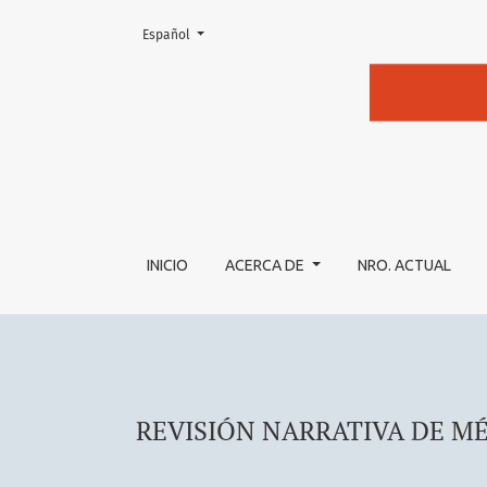
Cambiar el idioma. El actual es:
Español
REVISIÓN NARRATIVA DE MÉTODOS NO FAR
INICIO
ACERCA DE
NRO. ACTUAL
REVISIÓN NARRATIVA DE M