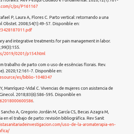
as florales. Rev Pesqui Cuidado é Fundamental. 2020;12(1):161-
ex.com/c/ps/P161167
afael P, Laura A, Flores C. Parto vertical: retornando a una
l Obstet. 2008;54(1):49-57. Disponible en:
323428187011.pdf
y and integrative treatments for pain management in labor.
;99(3):155.
es/2019/0201/p154.html
m trabalho de parto com o uso de essências florais. Rev.
ine). 2020;12:161-7. Disponible en:
/resource/es/biblio-1048347
, Manríquez-Vidal C. Vivencias de mujeres con asistencia de
 Ginecol. 2018;83(6):586-595. Disponible en
5262018000600586
.
 Sancho A, Gregorio Jordán M, García CS, Becas Azagra M,
 en el trabajo de parto: revisión bibliográfica. Rev Sanit
vistasanitariadeinvestigacion.com/uso-de-la-aromaterapia-en-
afica/