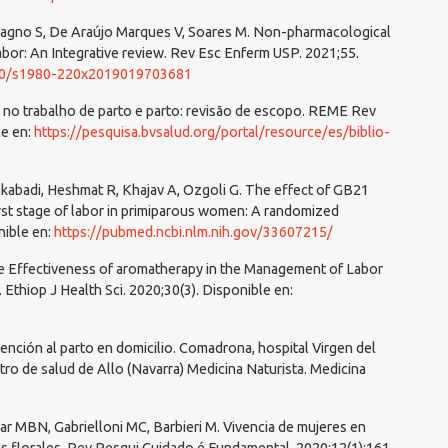
cagno S, De Araújo Marques V, Soares M. Non-pharmacological
bor: An Integrative review. Rev Esc Enferm USP. 2021;55.
590/s1980-220x2019019703681
s no trabalho de parto e parto: revisão de escopo. REME Rev
le en:
https://pesquisa.bvsalud.org/portal/resource/es/biblio-
kabadi, Heshmat R, Khajav A, Ozgoli G. The effect of GB21
first stage of labor in primiparous women: A randomized
nible en:
https://pubmed.ncbi.nlm.nih.gov/33607215/
e Effectiveness of aromatherapy in the Management of Labor
 Ethiop J Health Sci. 2020;30(3). Disponible en:
nción al parto en domicilio. Comadrona, hospital Virgen del
o de salud de Allo (Navarra) Medicina Naturista. Medicina
r MBN, Gabrielloni MC, Barbieri M. Vivencia de mujeres en