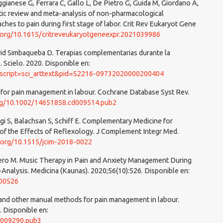
ggianese G, Ferrara C, Gallo L, De Pietro G, Guida M, Giordano A,
atic review and meta-analysis of non-pharmacological
hes to pain during first stage of labor. Crit Rev Eukaryot Gene
i.org/10.1615/critreveukaryotgeneexpr.2021039986
drid Simbaqueba D. Terapias complementarias durante la
. Scielo. 2020. Disponible en:
p?script=sci_arttext&pid=S2216-09732020000200404
es for pain management in labour. Cochrane Database Syst Rev.
org/10.1002/14651858.cd009514.pub2
agi S, Balachsan S, Schiff E. Complementary Medicine for
of the Effects of Reflexology. J Complement Integr Med.
i.org/10.1515/jcim-2018-0022
tero M. Music Therapy in Pain and Anxiety Management During
Analysis. Medicina (Kaunas). 2020;56(10):526. Disponible en:
100526
y and other manual methods for pain management in labour.
. Disponible en:
d009290.pub3