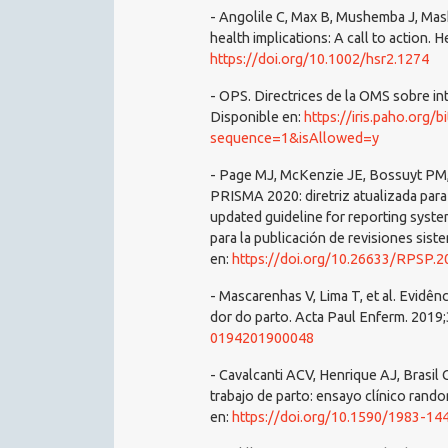
- Angolile C, Max B, Mushemba J, Mash
health implications: A call to action. 
https://doi.org/10.1002/hsr2.1274
- OPS. Directrices de la OMS sobre int
Disponible en:
https://iris.paho.org
sequence=1&isAllowed=y
- Page MJ, McKenzie JE, Bossuyt PM, 
PRISMA 2020: diretriz atualizada par
updated guideline for reporting syst
para la publicación de revisiones sis
en:
https://doi.org/10.26633/RPSP.2
- Mascarenhas V, Lima T, et al. Evidên
dor do parto. Acta Paul Enferm. 2019
0194201900048
- Cavalcanti ACV, Henrique AJ, Brasil
trabajo de parto: ensayo clínico ran
en:
https://doi.org/10.1590/1983-1