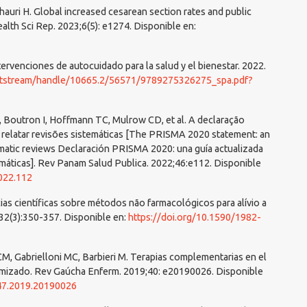
auri H. Global increased cesarean section rates and public
Health Sci Rep. 2023;6(5): e1274. Disponible en:
ervenciones de autocuidado para la salud y el bienestar. 2022.
/bitstream/handle/10665.2/56571/9789275326275_spa.pdf?
Boutron I, Hoffmann TC, Mulrow CD, et al. A declaração
a relatar revisões sistemáticas [The PRISMA 2020 statement: an
ematic reviews Declaración PRISMA 2020: una guía actualizada
temáticas]. Rev Panam Salud Publica. 2022;46:e112. Disponible
022.112
cias científicas sobre métodos não farmacológicos para alívio a
;32(3):350-357. Disponible en:
https://doi.org/10.1590/1982-
 CM, Gabrielloni MC, Barbieri M. Terapias complementarias en el
domizado. Rev Gaúcha Enferm. 2019;40: e20190026. Disponible
447.2019.20190026