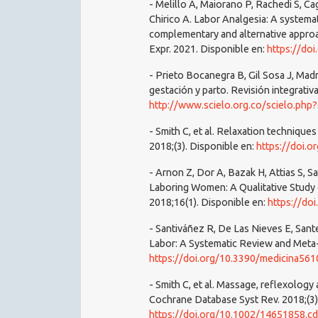
- Melillo A, Maiorano P, Rachedi S, Ca
Chirico A. Labor Analgesia: A system
complementary and alternative approac
Expr. 2021. Disponible en:
https://do
- Prieto Bocanegra B, Gil Sosa J, Ma
gestación y parto. Revisión integrativa
http://www.scielo.org.co/scielo.ph
- Smith C, et al. Relaxation techniqu
2018;(3). Disponible en:
https://doi.
- Arnon Z, Dor A, Bazak H, Attias S, S
Laboring Women: A Qualitative Study 
2018;16(1). Disponible en:
https://do
- Santiváñez R, De Las Nieves E, San
Labor: A Systematic Review and Meta-
https://doi.org/10.3390/medicina56
- Smith C, et al. Massage, reflexolog
Cochrane Database Syst Rev. 2018;(3)
https://doi.org/10.1002/14651858.c