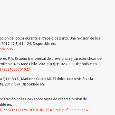
ción del dolor durante el trabajo de parto. Una revisión de los
. 2019;49(5):614-24. Disponible en:
stv49n05-05
eres F Á. Estudio transversal de prevalencia y características del
zofrenia. Rev Med Chile. 2021;149(7):1023-30. Disponible en:
98872021000701023
a F, Limón D, Martínez García MI. El dolor. Una revisión a la
a. 2017;(69). Disponible en:
eclaración de la OMS sobre tasas de cesárea: Visión de
ible en:
ndle/10665/161444/WHO_RHR_15.02_spa.pdf?sequence=1