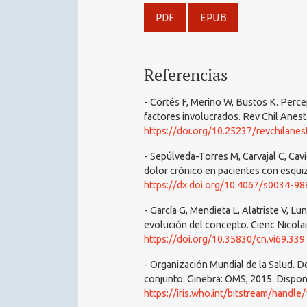
PDF
EPUB
Referencias
- Cortés F, Merino W, Bustos K. Percep
factores involucrados. Rev Chil Anest
https://doi.org/10.25237/revchilane
- Sepúlveda-Torres M, Carvajal C, Cavi
dolor crónico en pacientes con esqui
https://dx.doi.org/10.4067/s0034-
- García G, Mendieta L, Alatriste V, Lun
evolución del concepto. Cienc Nicolait
https://doi.org/10.35830/cn.vi69.339
- Organización Mundial de la Salud. D
conjunto. Ginebra: OMS; 2015. Dispon
https://iris.who.int/bitstream/ha