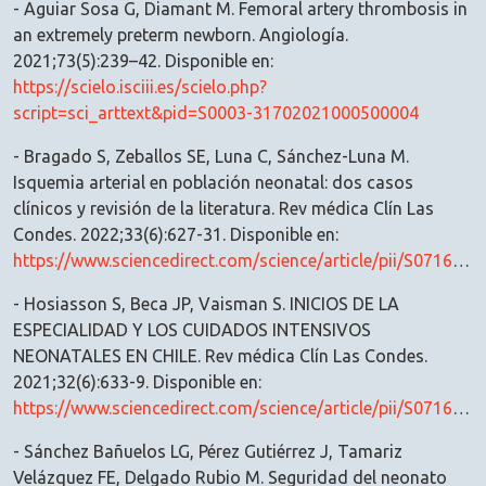
- Aguiar Sosa G, Diamant M. Femoral artery thrombosis in
an extremely preterm newborn. Angiología.
2021;73(5):239–42. Disponible en:
https://scielo.isciii.es/scielo.php?
script=sci_arttext&pid=S0003-31702021000500004
- Bragado S, Zeballos SE, Luna C, Sánchez-Luna M.
Isquemia arterial en población neonatal: dos casos
clínicos y revisión de la literatura. Rev médica Clín Las
Condes. 2022;33(6):627-31. Disponible en:
https://www.sciencedirect.com/science/article/pii/S0716864022001237
- Hosiasson S, Beca JP, Vaisman S. INICIOS DE LA
ESPECIALIDAD Y LOS CUIDADOS INTENSIVOS
NEONATALES EN CHILE. Rev médica Clín Las Condes.
2021;32(6):633-9. Disponible en:
https://www.sciencedirect.com/science/article/pii/S0716864021001024
- Sánchez Bañuelos LG, Pérez Gutiérrez J, Tamariz
Velázquez FE, Delgado Rubio M. Seguridad del neonato