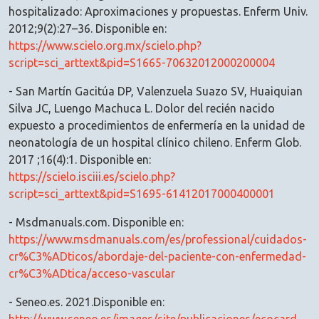
hospitalizado: Aproximaciones y propuestas. Enferm Univ.
2012;9(2):27–36. Disponible en:
https://www.scielo.org.mx/scielo.php?
script=sci_arttext&pid=S1665-70632012000200004
- San Martín Gacitúa DP, Valenzuela Suazo SV, Huaiquian
Silva JC, Luengo Machuca L. Dolor del recién nacido
expuesto a procedimientos de enfermería en la unidad de
neonatología de un hospital clínico chileno. Enferm Glob.
2017 ;16(4):1. Disponible en:
https://scielo.isciii.es/scielo.php?
script=sci_arttext&pid=S1695-61412017000400001
- Msdmanuals.com. Disponible en:
https://www.msdmanuals.com/es/professional/cuidados-
cr%C3%ADticos/abordaje-del-paciente-con-enfermedad-
cr%C3%ADtica/acceso-vascular
- Seneo.es. 2021.Disponible en: