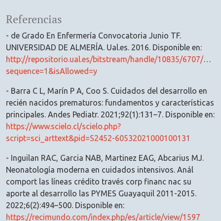
Referencias
- de Grado En Enfermería Convocatoria Junio TF.
UNIVERSIDAD DE ALMERÍA. Ual.es. 2016. Disponible en:
http://repositorio.ual.es/bitstream/handle/10835/6707
sequence=1&isAllowed=y
- Barra C L, Marín P A, Coo S. Cuidados del desarrollo en
recién nacidos prematuros: fundamentos y características
principales. Andes Pediatr. 2021;92(1):131–7. Disponible en:
https://www.scielo.cl/scielo.php?
script=sci_arttext&pid=S2452-60532021000100131
- Inguilan RAC, Garcia NAB, Martinez EAG, Abcarius MJ.
Neonatología moderna en cuidados intensivos. Anál
comport las líneas crédito través corp financ nac su
aporte al desarrollo las PYMES Guayaquil 2011-2015.
2022;6(2):494–500. Disponible en:
https://recimundo.com/index.php/es/article/view/1597