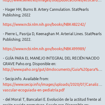
http://www.seneo.es/images/site/publicaciones/ecocardio/1_ACCESO_VASCULAR_ECOGUIADO_DOCUMENTO_GT_ECOGRAFÍA_SENEO_CVC_Y_CA.pdf
- Hager HH, Burns B. Artery Cannulation. StatPearls
Publishing; 2022
https://www.ncbi.nlm.nih.gov/books/NBK482242/
- Pierre L, Pasrija D, Keenaghan M. Arterial Lines. StatPearls
Publishing; 2022.
https://www.ncbi.nlm.nih.gov/books/NBK499989/
- GUÍA PARA EL MANEJO INTEGRAL DEL RECIÉN NACIDO
GRAVE Paho.org. Disponible en:
http://www.paho.org/gut/dmdocuments/Guia%20para%20el%20manejo%20integral%20del%20recien%20nacido%20grave.pdf
- Secip.info. Available from:
https://www.secip.info/images/uploads/2020/07/Canalizaci
vascular-ecoguiada-en-pediatría.pdf
- del Moral T, Bancalari E. Evolución de la actitud frente al