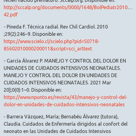
recién nacido prematuro. Sccalp.org. Disponible en:
http://sccalp.org/documents/0000/1648/BolPediatr2010_50
42.pdf
- Pineda F. Técnica radial. Rev Chil Cardiol. 2010
;29(2):246–9. Disponible en:
https://www.scielo.cl/scielo.php?pid=S0718-
85602010000200011&script=sci_arttext
- García Álvarez P. MANEJO Y CONTROL DEL DOLOR EN
UNIDADES DE CUIDADOS INTENSIVOS NEONATALES.
MANEJO Y CONTROL DEL DOLOR EN UNIDADES DE
CUIDADOS INTENSIVOS NEONATALES. 2021 Mar
20];0(0):1–0. Disponible en:
https://www.npunto.es/revista/43/manejo-y-control-del-
dolor-en-unidades-de-cuidados-intensivos-neonatales
- Barrera Vázquez, María; Bernabéu Álvarez (tutora),
Claudia. Cuidados de Enfermería dirigidos al confort del
neonato en las Unidades de Cuidados Intensivos