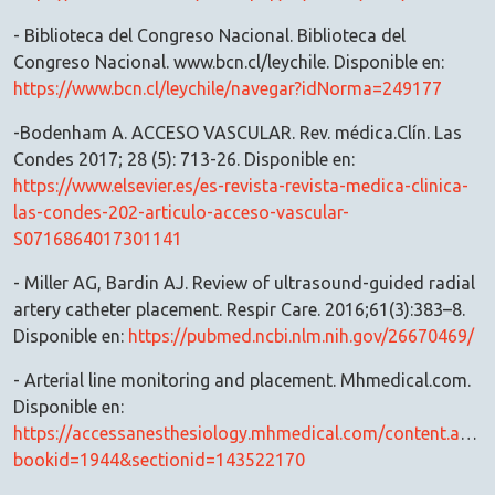
- Biblioteca del Congreso Nacional. Biblioteca del
Congreso Nacional. www.bcn.cl/leychile. Disponible en:
https://www.bcn.cl/leychile/navegar?idNorma=249177
-Bodenham A. ACCESO VASCULAR. Rev. médica.Clín. Las
Condes 2017; 28 (5): 713-26. Disponible en:
https://www.elsevier.es/es-revista-revista-medica-clinica-
las-condes-202-articulo-acceso-vascular-
S0716864017301141
- Miller AG, Bardin AJ. Review of ultrasound-guided radial
artery catheter placement. Respir Care. 2016;61(3):383–8.
Disponible en:
https://pubmed.ncbi.nlm.nih.gov/26670469/
- Arterial line monitoring and placement. Mhmedical.com.
Disponible en:
https://accessanesthesiology.mhmedical.com/content.aspx?
bookid=1944&sectionid=143522170