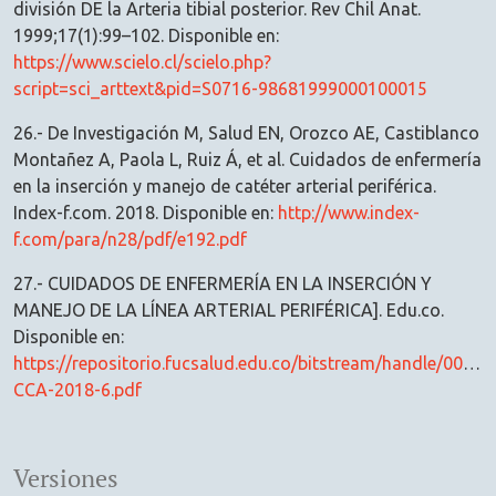
división DE la Arteria tibial posterior. Rev Chil Anat.
1999;17(1):99–102. Disponible en:
https://www.scielo.cl/scielo.php?
script=sci_arttext&pid=S0716-98681999000100015
26.- De Investigación M, Salud EN, Orozco AE, Castiblanco
Montañez A, Paola L, Ruiz Á, et al. Cuidados de enfermería
en la inserción y manejo de catéter arterial periférica.
Index-f.com. 2018. Disponible en:
http://www.index-
f.com/para/n28/pdf/e192.pdf
27.- CUIDADOS DE ENFERMERÍA EN LA INSERCIÓN Y
MANEJO DE LA LÍNEA ARTERIAL PERIFÉRICA]. Edu.co.
Disponible en:
https://repositorio.fucsalud.edu.co/bitstream/handle/001/2
CCA-2018-6.pdf
Versiones