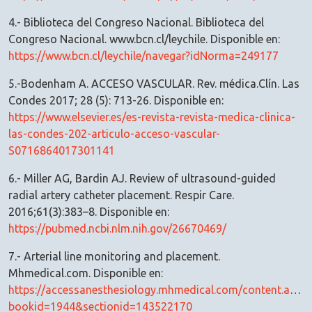
4.- Biblioteca del Congreso Nacional. Biblioteca del
Congreso Nacional. www.bcn.cl/leychile. Disponible en:
https://www.bcn.cl/leychile/navegar?idNorma=249177
5.-Bodenham A. ACCESO VASCULAR. Rev. médica.Clín. Las
Condes 2017; 28 (5): 713-26. Disponible en:
https://www.elsevier.es/es-revista-revista-medica-clinica-
las-condes-202-articulo-acceso-vascular-
S0716864017301141
6.- Miller AG, Bardin AJ. Review of ultrasound-guided
radial artery catheter placement. Respir Care.
2016;61(3):383–8. Disponible en:
https://pubmed.ncbi.nlm.nih.gov/26670469/
7.- Arterial line monitoring and placement.
Mhmedical.com. Disponible en:
https://accessanesthesiology.mhmedical.com/content.aspx?
bookid=1944&sectionid=143522170