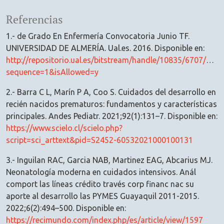
Referencias
1.- de Grado En Enfermería Convocatoria Junio TF.
UNIVERSIDAD DE ALMERÍA. Ual.es. 2016. Disponible en:
http://repositorio.ual.es/bitstream/handle/10835/6707
sequence=1&isAllowed=y
2.- Barra C L, Marín P A, Coo S. Cuidados del desarrollo en
recién nacidos prematuros: fundamentos y características
principales. Andes Pediatr. 2021;92(1):131–7. Disponible en:
https://www.scielo.cl/scielo.php?
script=sci_arttext&pid=S2452-60532021000100131
3.- Inguilan RAC, Garcia NAB, Martinez EAG, Abcarius MJ.
Neonatología moderna en cuidados intensivos. Anál
comport las líneas crédito través corp financ nac su
aporte al desarrollo las PYMES Guayaquil 2011-2015.
2022;6(2):494–500. Disponible en:
https://recimundo.com/index.php/es/article/view/1597