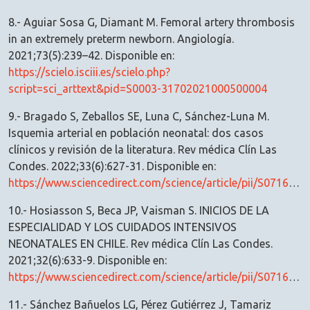
8.- Aguiar Sosa G, Diamant M. Femoral artery thrombosis
in an extremely preterm newborn. Angiología.
2021;73(5):239–42. Disponible en:
https://scielo.isciii.es/scielo.php?
script=sci_arttext&pid=S0003-31702021000500004
9.- Bragado S, Zeballos SE, Luna C, Sánchez-Luna M.
Isquemia arterial en población neonatal: dos casos
clínicos y revisión de la literatura. Rev médica Clín Las
Condes. 2022;33(6):627-31. Disponible en:
https://www.sciencedirect.com/science/article/pii/S0716864022001237
10.- Hosiasson S, Beca JP, Vaisman S. INICIOS DE LA
ESPECIALIDAD Y LOS CUIDADOS INTENSIVOS
NEONATALES EN CHILE. Rev médica Clín Las Condes.
2021;32(6):633-9. Disponible en:
https://www.sciencedirect.com/science/article/pii/S0716864021001024
11.- Sánchez Bañuelos LG, Pérez Gutiérrez J, Tamariz