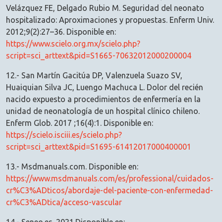
Velázquez FE, Delgado Rubio M. Seguridad del neonato
hospitalizado: Aproximaciones y propuestas. Enferm Univ.
2012;9(2):27–36. Disponible en:
https://www.scielo.org.mx/scielo.php?
script=sci_arttext&pid=S1665-70632012000200004
12.- San Martín Gacitúa DP, Valenzuela Suazo SV,
Huaiquian Silva JC, Luengo Machuca L. Dolor del recién
nacido expuesto a procedimientos de enfermería en la
unidad de neonatología de un hospital clínico chileno.
Enferm Glob. 2017 ;16(4):1. Disponible en:
https://scielo.isciii.es/scielo.php?
script=sci_arttext&pid=S1695-61412017000400001
13.- Msdmanuals.com. Disponible en:
https://www.msdmanuals.com/es/professional/cuidados-
cr%C3%ADticos/abordaje-del-paciente-con-enfermedad-
cr%C3%ADtica/acceso-vascular