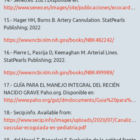
14.- Seneo.es. 2021.Disponible en:
http://www.seneo.es/images/site/publicaciones/ecocardio/1_ACCESO_VASCULAR_ECOGUIADO_DOCUMENTO_GT_ECOGRAFÍA_SENEO_CVC_Y_CA.pdf
15.- Hager HH, Burns B. Artery Cannulation. StatPearls
Publishing; 2022
https://www.ncbi.nlm.nih.gov/books/NBK482242/
16.- Pierre L, Pasrija D, Keenaghan M. Arterial Lines.
StatPearls Publishing; 2022.
https://www.ncbi.nlm.nih.gov/books/NBK499989/
17.- GUÍA PARA EL MANEJO INTEGRAL DEL RECIÉN
NACIDO GRAVE Paho.org. Disponible en:
http://www.paho.org/gut/dmdocuments/Guia%20para%20el%20manejo%20integral%20del%20recien%20nacido%20grave.pdf
18.- Secip.info. Available from:
https://www.secip.info/images/uploads/2020/07/Canalizaci
vascular-ecoguiada-en-pediatría.pdf