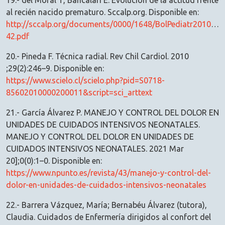
19.- del Moral T, Bancalari E. Evolución de la actitud frente
al recién nacido prematuro. Sccalp.org. Disponible en:
http://sccalp.org/documents/0000/1648/BolPediatr2010_50
42.pdf
20.- Pineda F. Técnica radial. Rev Chil Cardiol. 2010
;29(2):246–9. Disponible en:
https://www.scielo.cl/scielo.php?pid=S0718-
85602010000200011&script=sci_arttext
21.- García Álvarez P. MANEJO Y CONTROL DEL DOLOR EN
UNIDADES DE CUIDADOS INTENSIVOS NEONATALES.
MANEJO Y CONTROL DEL DOLOR EN UNIDADES DE
CUIDADOS INTENSIVOS NEONATALES. 2021 Mar
20];0(0):1–0. Disponible en:
https://www.npunto.es/revista/43/manejo-y-control-del-
dolor-en-unidades-de-cuidados-intensivos-neonatales
22.- Barrera Vázquez, María; Bernabéu Álvarez (tutora),
Claudia. Cuidados de Enfermería dirigidos al confort del