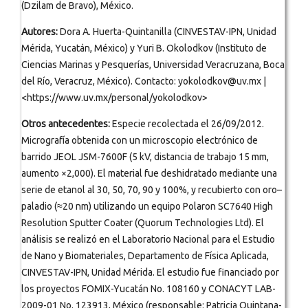
(Dzilam de Bravo), México.
Autores:
Dora A. Huerta-Quintanilla (CINVESTAV-IPN, Unidad
Mérida, Yucatán, México) y Yuri B. Okolodkov (Instituto de
Ciencias Marinas y Pesquerías, Universidad Veracruzana, Boca
del Río, Veracruz, México). Contacto: yokolodkov@uv.mx |
<https://www.uv.mx/personal/yokolodkov>
Otros antecedentes:
Especie recolectada el 26/09/2012.
Micrografía obtenida con un microscopio electrónico de
barrido JEOL JSM-7600F (5 kV, distancia de trabajo 15 mm,
aumento ×2,000). El material fue deshidratado mediante una
serie de etanol al 30, 50, 70, 90 y 100%, y recubierto con oro–
paladio (≈20 nm) utilizando un equipo Polaron SC7640 High
Resolution Sputter Coater (Quorum Technologies Ltd). El
análisis se realizó en el Laboratorio Nacional para el Estudio
de Nano y Biomateriales, Departamento de Física Aplicada,
CINVESTAV-IPN, Unidad Mérida. El estudio fue financiado por
los proyectos FOMIX-Yucatán No. 108160 y CONACYT LAB-
2009-01 No. 123913, México (responsable: Patricia Quintana-