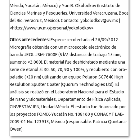
Mérida, Yucatán, México) y Yuri B. Okolodkov (Instituto de
Ciencias Marinas y Pesquerías, Universidad Veracruzana, Boca
del Río, Veracruz, México). Contacto: yokolodkov@uv.mx |
<https://www.uv.mx/personal/yokolodkov>
Otros antecedentes:
Especie recolectada el 26/09/2012.
Micrografía obtenida con un microscopio electrónico de
barrido JEOL JSM-7600F (5 kV, distancia de trabajo 15 mm,
aumento ×2,000). El material fue deshidratado mediante una
serie de etanol al 30, 50, 70, 90 y 100%, y recubierto con oro–
paladio (≈20 nm) utilizando un equipo Polaron SC7640 High
Resolution Sputter Coater (Quorum Technologies Ltd). El
análisis se realizó en el Laboratorio Nacional para el Estudio
de Nano y Biomateriales, Departamento de Física Aplicada,
CINVESTAV-IPN, Unidad Mérida. El estudio fue financiado por
los proyectos FOMIX-Yucatán No. 108160 y CONACYT LAB-
2009-01 No. 123913, México (responsable: Patricia Quintana-
Owen).