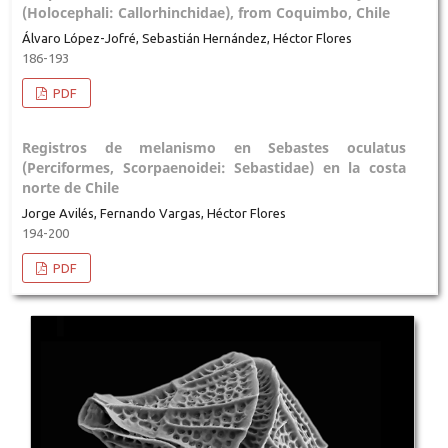
(Holocephali: Callorhinchidae), from Coquimbo, Chile
Álvaro López-Jofré, Sebastián Hernández, Héctor Flores
186-193
PDF
Registros de melanismo en Sebastes oculatus
(Perciformes, Scorpaenoidei: Sebastidae) en la costa
norte de Chile
Jorge Avilés, Fernando Vargas, Héctor Flores
194-200
PDF