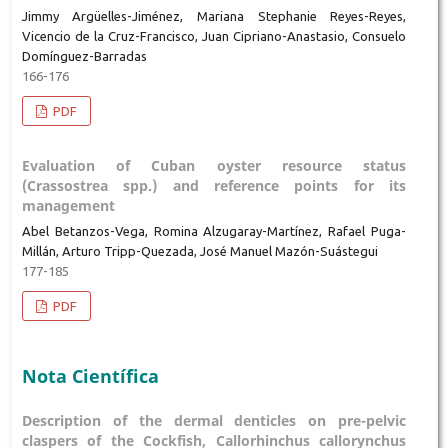
Jimmy Argüelles-Jiménez, Mariana Stephanie Reyes-Reyes,
Vicencio de la Cruz-Francisco, Juan Cipriano-Anastasio, Consuelo
Domínguez-Barradas
166-176
PDF
Evaluation of Cuban oyster resource status
(Crassostrea spp.) and reference points for its
management
Abel Betanzos-Vega, Romina Alzugaray-Martínez, Rafael Puga-
Millán, Arturo Tripp-Quezada, José Manuel Mazón-Suástegui
177-185
PDF
Nota Científica
Description of the dermal denticles on pre-pelvic
claspers of the Cockfish, Callorhinchus callorynchus